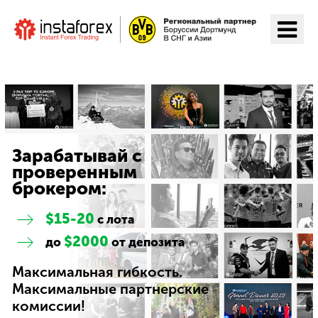
Перейти на ИнстаФорекс
Зарабатывай с
проверенным
брокером:
$15-20
с лота
$2000
до
от депозита
Максимальная гибкость.
Максимальные партнерские
комиссии!