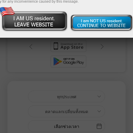
ฤกษ์ ให้ระบุประเทศและปี จากนั้นข้อมูลที่สำคัญ
y for any inconvenience caused by this message.
ทั้งหมดจะปรากฏบนหน้าจอ
ย
ทุกประเทศ
ตลาดแลกเปลี่ยนทั้งหมด
เลือกช่วงเวลา