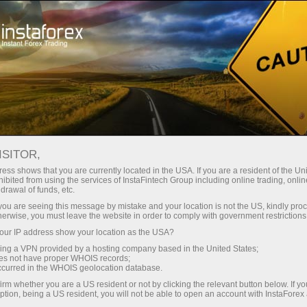
สำหรับเทรดเดอร์
การวิเคราะห์ฟอเร็กซ์
วันหยุดสากล
ISITOR,
ปฏิทินวันหยุดตลาด
ess shows that you are currently located in the USA. If you are a resident of the Uni
ibited from using the services of InstaFintech Group including online trading, online
ฟอเร็กซ์
drawal of funds, etc.
k you are seeing this message by mistake and your location is not the US, kindly pro
herwise, you must leave the website in order to comply with government restrictions
บนหน้าเว็บนี้ ผู้ค้าอาจพบปฏิทินวันหยุดนักขัตฤกษ์
ur IP address show your location as the USA?
ในประเทศต่างๆ ข้อมูลนี้จะช่วยให้พวกเขา
sing a VPN provided by a hosting company based in the United States;
สามารถคาดการณ์สถานการณ์ตลาดในช่วงเวลา
oes not have proper WHOIS records;
หนึ่งได้และปรับกลยุทธ์การซื้อขายได้ทันท่วงที
occurred in the WHOIS geolocation database.
โดยไม่ได้ขึ้นอยู่กับ
ประเภทบัญชี
ที่เปิดกับบริษัท
irm whether you are a US resident or not by clicking the relevant button below. If y
ption, being a US resident, you will not be able to open an account with InstaForex
หากต้องการดูปฏิทินและรายชื่อวันหยุดนักขัต