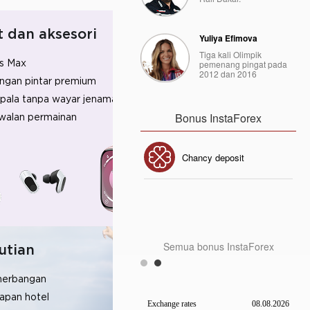
t dan aksesori
Yuliya Efimova
Tiga kali Olimpik
pemenang pingat pada
s Max
2012 dan 2016
ngan pintar premium
pala tanpa wayar jenama Sony
Bonus InstaForex
awalan permainan
Bonus 30%
Chancy deposit
Bonus Kelab InstaForex
Semua bonus InstaForex
utian
enerbangan
apan hotel