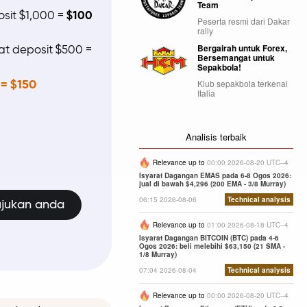
Team
it $1,000 =
$100
Peserta resmi dari Dakar
rally
Bergairah untuk Forex,
t deposit $500 =
Bersemangat untuk
Sepakbola!
Klub sepakbola terkenal
= $150
Italia
Analisis terbaik
Relevance up to
00:00 2026-08-20 UTC--4
Isyarat Dagangan EMAS pada 6-8 Ogos 2026:
jual di bawah $4,296 (200 EMA - 3/8 Murray)
06:15 2026-08-06
Technical analysis
ujukan anda
Relevance up to
01:00 2026-08-18 UTC--4
Isyarat Dagangan BITCOIN (BTC) pada 4-6
Ogos 2026: beli melebihi $63,150 (21 SMA -
1/8 Murray)
07:04 2026-08-04
Technical analysis
Relevance up to
00:00 2026-08-20 UTC--4