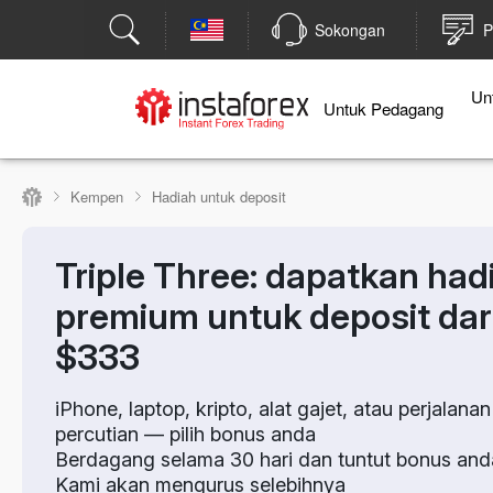
Sokongan
P
Un
Untuk Pedagang
Kempen
Hadiah untuk deposit
Triple Three: dapatkan had
premium untuk deposit dar
$333
iPhone, laptop, kripto, alat gajet, atau perjalanan
percutian — pilih bonus anda
Berdagang selama 30 hari dan tuntut bonus and
Kami akan mengurus selebihnya