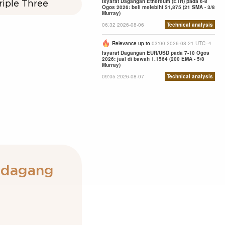
Isyarat Dagangan Ethereum (ETH) pada 6-8
iple Three
Ogos 2026: beli melebihi $1,875 (21 SMA - 3/8
Murray)
06:32 2026-08-06
Technical analysis
Relevance up to
03:00 2026-08-21 UTC--4
Isyarat Dagangan EUR/USD pada 7-10 Ogos
2026: jual di bawah 1.1564 (200 EMA - 5/8
Murray)
09:05 2026-08-07
Technical analysis
edagang