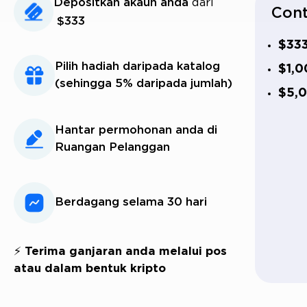
Depositkan akaun anda
dari
Cont
$333
$33
Pilih hadiah daripada katalog
$1,0
(sehingga 5% daripada jumlah)
$5,
Hantar permohonan anda di
Ruangan Pelanggan
Berdagang selama 30 hari
⚡ Terima ganjaran anda melalui pos
atau dalam bentuk kripto