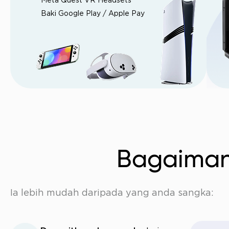
Meta Quest VR Headsets
Baki Google Play / Apple Pay
Bagaimana
Ia lebih mudah daripada yang anda sangka: