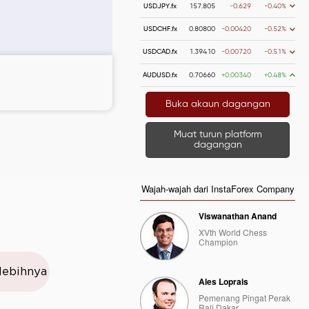
USDJPY.fx
157.805
-0.629
-0.40%
USDCHF.fx
0.80800
-0.00420
-0.52%
USDCAD.fx
1.39410
-0.00720
-0.51%
AUDUSD.fx
0.70660
+0.00340
+0.48%
Pengeluaran wang
Buka akaun dagangan
Muat turun platform
dagangan
Wajah-wajah dari InstaForex Company
Viswanathan Anand
XVth World Chess
Champion
lebihnya
Ales Loprais
Pemenang Pingat Perak
Rali Dakar.