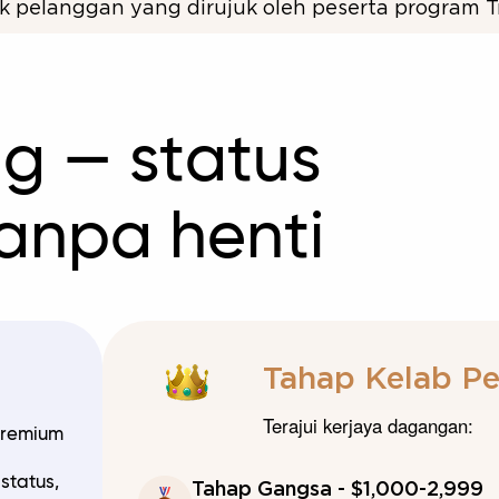
 pelanggan yang dirujuk oleh peserta program Tr
g — status
anpa henti
Tahap Kelab P
Terajui kerjaya dagangan:
premium
status,
Tahap Gangsa - $1,000-2,999