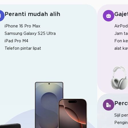
Peranti mudah alih
Gaje
iPhone 16 Pro Max
AirPod
Samsung Galaxy S25 Ultra
Jam ta
iPad Pro M4
Fon ke
Telefon pintar lipat
alat k
Bonus 30%
Chancy deposit
Bonus Kelab InstaForex
Perc
Sijil p
Pengin