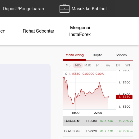
Deposit/Pengeluaran
Masuk ke Kabinet
Mengenai
en
Rehat Sebentar
InstaForex
Mata wang
Kripto
Saham
M5
M15
M30
H1
H4
D1
W1
C
1
.
1
5
5
8
0
0
.
0
0
0
0
0
0
.
0
0
%
EURUSD.fx
1.15580
+0.00330
+0.29%
GBPUSD.fx
1.34920
+0.00370
+0.27%