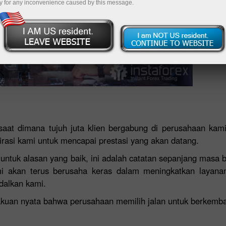
y for any inconvenience caused by this message.
-saat dimana tujuh juta klien bergabung di perusahaan kami
asi kami untuk mencapai prestasi yang akan datang.
ntuk alasan yang baik, ini adalah catatan sepanjang masa 
mi akan terus berusaha keras dalam meningkatkan layanan
dalkan kami.
akuan nyata bahwa perusahaan memilih jalan untuk berkemba