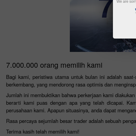
We are sorr
7.000.000 orang memilih kami
Bagi kami, peristiwa utama untuk bulan ini adalah saat
berkembang, yang mendorong rasa optimis dan menginspir
Jumlah ini membuktikan bahwa perkerjaan kami diakukan u
berarti kami puas dengan apa yang telah dicapai. Ka
perusahaan kami. Apapun situasinya, anda dapat mengan
Rasa percaya sejumlah besar trader adalah sebuah peng
Terima kasih telah memilih kami!