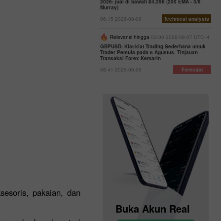
2026: jual di bawah $4,296 (200 EMA - 3/8
Murray)
06:15 2026-08-06
Technical analysis
Relevansi hingga
02:00 2026-08-07 UTC--4
GBPUSD: Kiat-kiat Trading Sederhana untuk
Trader Pemula pada 6 Agustus. Tinjauan
Transaksi Forex Kemarin
08:41 2026-08-06
Forecast
sesoris, pakaian, dan
Buka Akun Demo
Buka Akun Real