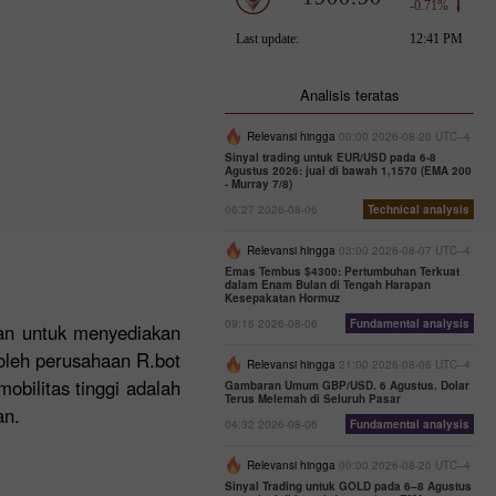
Analisis teratas
Relevansi hingga
00:00 2026-08-20 UTC--4
Sinyal trading untuk EUR/USD pada 6-8
Agustus 2026: jual di bawah 1,1570 (EMA 200
- Murray 7/8)
06:27 2026-08-06
Technical analysis
Relevansi hingga
03:00 2026-08-07 UTC--4
Emas Tembus $4300: Pertumbuhan Terkuat
dalam Enam Bulan di Tengah Harapan
Kesepakatan Hormuz
09:16 2026-08-06
Fundamental analysis
aan untuk menyediakan
 oleh perusahaan R.bot
Relevansi hingga
21:00 2026-08-06 UTC--4
obilitas tinggi adalah
Gambaran Umum GBP/USD. 6 Agustus. Dolar
Terus Melemah di Seluruh Pasar
an.
04:32 2026-08-06
Fundamental analysis
Relevansi hingga
00:00 2026-08-20 UTC--4
Sinyal Trading untuk GOLD pada 6–8 Agustus