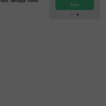
osur, berbagai materi
Buka
Buka