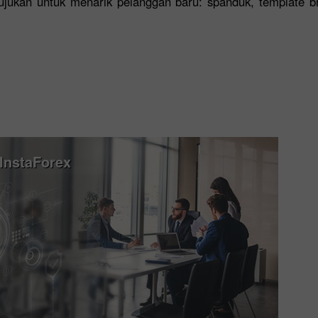
ujukan untuk menarik pelanggan baru: spanduk, template br
Buka
Buka
InstaForex