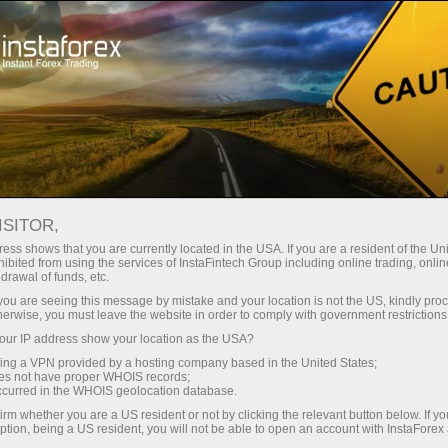
Pembukaan akun instan
Platform Trading
ntuk Pemula
Untuk Investor
Untuk Mitra
Pro
 DUNIA
ISITOR,
Buka akun demo
ess shows that you are currently located in the USA. If you are a resident of the Uni
ibited from using the services of InstaFintech Group including online trading, online
drawal of funds, etc.
k you are seeing this message by mistake and your location is not the US, kindly pro
herwise, you must leave the website in order to comply with government restrictions
ur IP address show your location as the USA?
sing a VPN provided by a hosting company based in the United States;
oes not have proper WHOIS records;
occurred in the WHOIS geolocation database.
irm whether you are a US resident or not by clicking the relevant button below. If y
ption, being a US resident, you will not be able to open an account with InstaForex