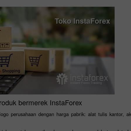
Toko InstaForex
roduk bermerek InstaForex
go perusahaan dengan harga pabrik: alat tulis kantor, ak
Buka Akun Demo
Buka Akun Real