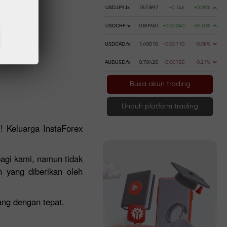
USDJPY.fx
157.897
+0.146
+0.09%
USDCHF.fx
0.80960
+0.00240
+0.30%
USDCAD.fx
1.40010
-0.00110
-0.08%
AUDUSD.fx
0.70420
-0.00150
-0.21%
Buka akun trading
Unduh platform trading
! Keluarga InstaForex
bagi kami, namun tidak
 yang diberikan oleh
ng dengan tepat.