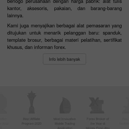
berlogo perusahaan dengan harga pabrik: alat tulis
kantor, aksesoris, pakaian, dan barang-barang
lainnya.
Kami juga menyajikan berbagai alat pemasaran yang
ditujukan untuk menarik pelanggan baru: spanduk,
template brosur, berbagai materi pelatihan, sertifikat
khusus, dan informan forex.
Info lebih banyak
ctive
Best Affiliate
Most Innovative
Forex Broker of
Best
n Asia
Program 2020
Mobile Trading
the Year di
Techno
20
Application
Money Expo Abu