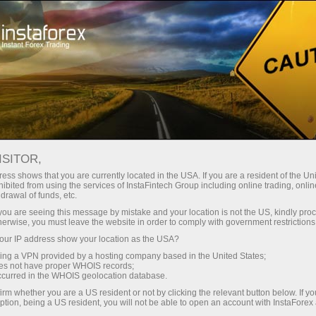
Promo
Acara
Trading On Top
ISITOR,
Trade on top with
ess shows that you are currently located in the USA. If you are a resident of the Uni
ibited from using the services of InstaFintech Group including online trading, online
InstaForex
drawal of funds, etc.
k you are seeing this message by mistake and your location is not the US, kindly pro
herwise, you must leave the website in order to comply with government restrictions
InstaForex team strives to provide its clients
ur IP address show your location as the USA?
and partners with top-quality services. We stay
sing a VPN provided by a hosting company based in the United States;
true to our commitment in everything we do. We
oes not have proper WHOIS records;
offer a wide range of financial instruments,
occurred in the WHOIS geolocation database.
ensure you have favorable trading conditions
irm whether you are a US resident or not by clicking the relevant button below. If y
ption, being a US resident, you will not be able to open an account with InstaForex
and highly professional customer support, and