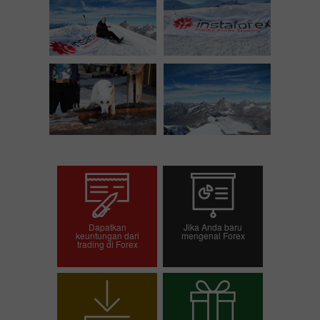
Dapatkan
Jika Anda baru
keuntungan dari
mengenal Forex
trading di Forex
Buka akun trading
Buka akun demo