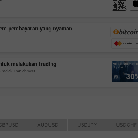
Fi
istem pembayaran yang nyaman
tuk melakukan trading
Bonus untuk set
deposit
a melakukan deposit
30