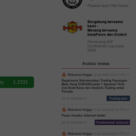
Peserta resmi Reli Dakar
Bergabung bersama
kami -
Menang bersama
InstaForex dan Zvolen!
Pemenang IIHF
Continental Cup pada
2005
Analisis teratas
Relevansi hingga
23:00 2026-08-07 UTC--4
Bagaimana Rekomendasi Trading Pasangan
Mata Uang EUR/USD pada 7 Agustus? Kiat-
kiat Sederhana dan Analisis Trading untuk
Pemula
05:47 2026-08-07
Trading plan
Relevansi hingga
01:00 2026-08-12 UTC--4
Pasar mundur sebelum badai
08:02 2026-08-07
Fundamental analysis
Relevansi hingga
21:00 2026-08-07 UTC--4