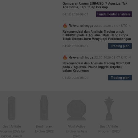
Gambaran Umum EUR/USD. 7 Agustus. Tak
Ada Berita, Tapi Tetap Bersiap
04:12 2026-08-07
Fundamental analysis
Relevansi hingga
22:00 2026-08-07 UTC--4
Rekomendasi dan Analisis Trading untuk
EUR/USD pada 7 Agustus. Mata Uang Eropa
Tidak Terburu-buru Menyikapi Perkembangan
04:32 2026-08-07
Trading plan
Relevansi hingga
22:00 2026-08-07 UTC--4
Rekomendasi dan Analisis Trading GBP/USD
pada 7 Agustus. Pound Inggris Terjebak
dalam Kebuntuan
04:32 2026-08-07
Trading plan
Best Affiliate
Best Forex
Most Active
Best Affiliate
Program 2022 by
Broker 2022
Broker in Asia
Program 2020
Global Brands
2020