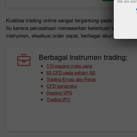
We are sorr
Kualitas trading online sangat tergantung pada ketentuan
itu karena perusahaan menawarkan ketentuan trading ya
instrumen, eksekusi order cepat, berbagai akun trading,
Berbagai instrumen trading:
110 pasang mata uang
83 CFD pada saham AS
Trading Emas dan Perak
CFD berjangka
Hosting VPS
Trading IPO