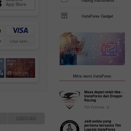
Trading Instruments
InstaForex Gadget
Lihat lebih...
Analisis
langsung
iap
Bonus
Club
%
Mitra resmi InstaForex
Masa depan telah tiba -
InstaForex dan Dragon
Racing
Tim Formula - E
Jadi selalu yang
pertama bersama Tim
Loprais InstaForex