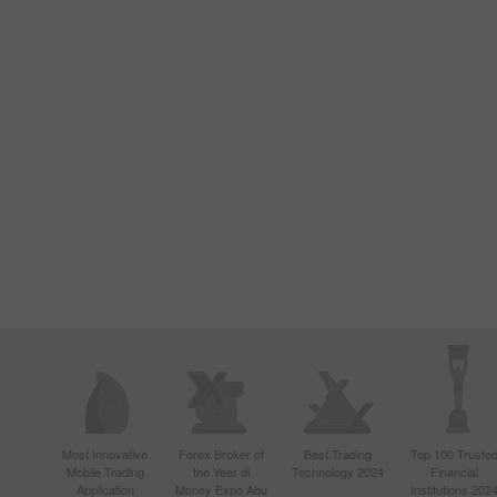
Most Innovative
Forex Broker of
Best Trading
Top 100 Truste
Mobile Trading
the Year di
Technology 2024
Financial
Application
Money Expo Abu
Institutions 202