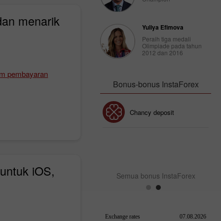
dan menarik
Yuliya Efimova
Peraih tiga medali
Olimpiade pada tahun
2012 dan 2016
tem pembayaran
Bonus-bonus InstaForex
Bonus 30%
Chancy deposit
Bonus InstaForex Club
s untuk iOS,
Semua bonus InstaForex