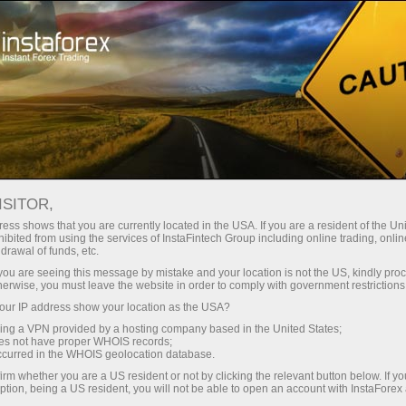
Pembukaan akun instan
Platform Trading
ntuk Pemula
Untuk Investor
Untuk Mitra
Pro
ISITOR,
ex
ess shows that you are currently located in the USA. If you are a resident of the Uni
ibited from using the services of InstaFintech Group including online trading, online
drawal of funds, etc.
n trading
k you are seeing this message by mistake and your location is not the US, kindly pro
herwise, you must leave the website in order to comply with government restrictions
ur IP address show your location as the USA?
sing a VPN provided by a hosting company based in the United States;
oes not have proper WHOIS records;
occurred in the WHOIS geolocation database.
irm whether you are a US resident or not by clicking the relevant button below. If y
ption, being a US resident, you will not be able to open an account with InstaForex
Deposit