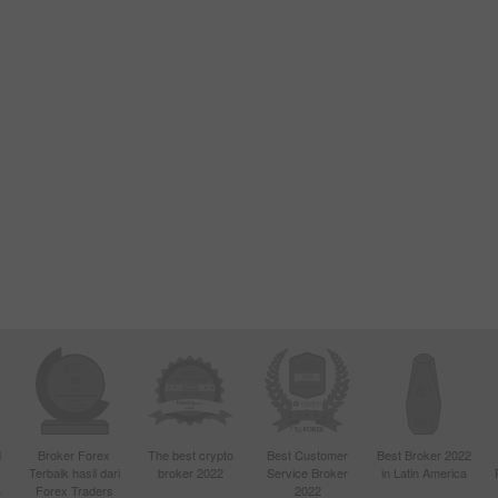
d
Broker Forex
The best crypto
Best Customer
Best Broker 2022
Terbaik hasil dari
broker 2022
Service Broker
in Latin America
4
Forex Traders
2022