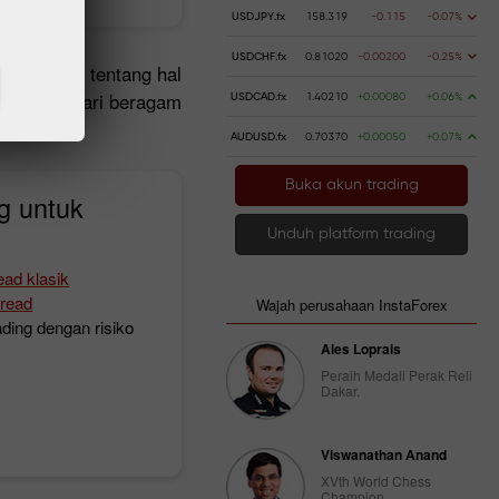
USDJPY.fx
158.319
-0.115
-0.07%
USDCHF.fx
0.81020
-0.00200
-0.25%
a khawatir tentang hal
untungan dari beragam
USDCAD.fx
1.40210
+0.00080
+0.06%
a.
AUDUSD.fx
0.70370
+0.00050
+0.07%
Buka akun trading
g untuk
Unduh platform trading
ad klasik
pread
Wajah perusahaan InstaForex
ding dengan risiko
Ales Loprais
Peraih Medali Perak Reli
Dakar.
Viswanathan Anand
XVth World Chess
Champion