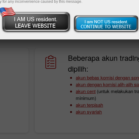
y for any inconvenience caused by this message.
 trading. Bersama InstaForex, Anda tidak akan pernah meras
ng sangat menguntungkan. Anda pasri akan mendapatkan ke
 dan cara mudah untuk melakukan deposito dan penarikan dan
Beberapa akun tradin
dipilih:
akun bebas komisi dengan spre
akun dengan komisi alih-alih s
akun cent
(untuk melakukan tra
minimum)
akun terpisah
akun syariah