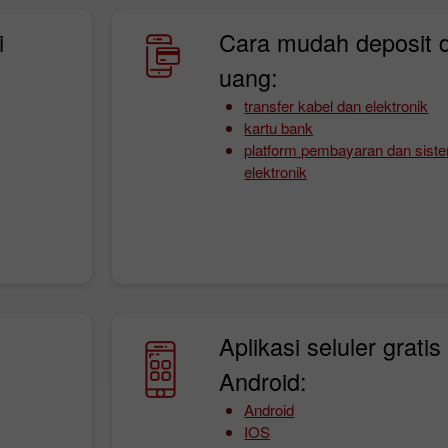
i
Cara mudah deposit 
uang:
transfer kabel dan elektronik
kartu bank
platform pembayaran dan sis
elektronik
Bonus 30%
Chancy deposit
Bonus InstaForex Club
Aplikasi seluler grati
Android:
Android
IOS