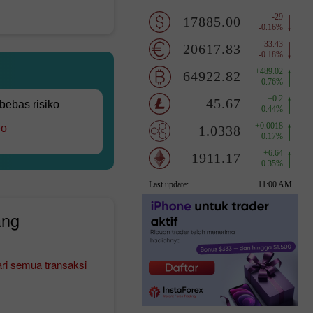
 bebas risiko
eo
ang
ri semua transaksi