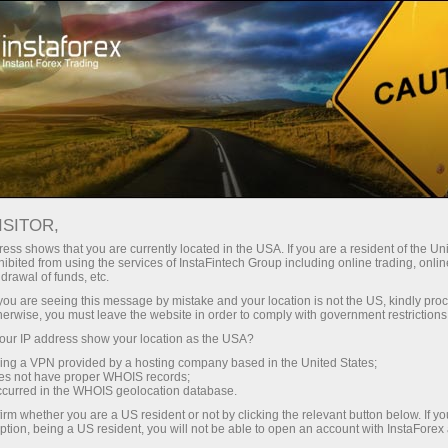
Untuk Pemula
FAQ
ISITOR,
Apakah Anda memiliki
ess shows that you are currently located in the USA. If you are a resident of the Uni
ibited from using the services of InstaFintech Group including online trading, online
drawal of funds, etc.
pertanyaan?
k you are seeing this message by mistake and your location is not the US, kindly pro
herwise, you must leave the website in order to comply with government restrictions
ur IP address show your location as the USA?
Kami memiliki jawabannya. Kami membuat
bagian ini dengan pertanyaan yang paling
sing a VPN provided by a hosting company based in the United States;
oes not have proper WHOIS records;
sering diajukan tentang program afiliasi,
occurred in the WHOIS geolocation database.
ketentuan trading, sistem PAMM, registrasi,
irm whether you are a US resident or not by clicking the relevant button below. If y
verifikasi, dan masalah lainnya.
ption, being a US resident, you will not be able to open an account with InstaForex