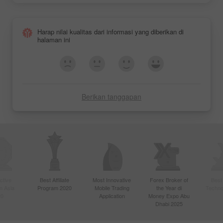
Harap nilai kualitas dari informasi yang diberikan di
halaman ini
Berikan tanggapan
ctive
Best Affiliate
Most Innovative
Forex Broker of
Best
n Asia
Program 2020
Mobile Trading
the Year di
Techno
20
Application
Money Expo Abu
Dhabi 2025