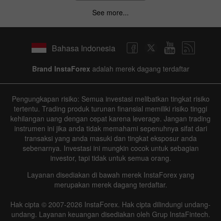
|
|
1 year
/
2 years
/
3 years
/
4 years
Actual
Forecast
Previous
See more...
Line
Bar
Bahasa Indonesia
Brand InstaForex
adalah merek dagang terdaftar
Data not found
Pengungkapan risiko: Semua investasi melibatkan tingkat risiko
tertentu. Trading produk turunan finansial memiliki risiko tinggi
kehilangan uang dengan cepat karena leverage. Jangan trading
instrumen ini jika anda tidak memahami sepenuhnya sifat dari
Details about the event
transaksi yang anda masuki dan tingkat eksposur anda
sebenarnya. Investasi ini mungkin cocok untuk sebagian
investor, tapi tidak untuk semua orang.
History
Layanan disediakan di bawah merek InstaForex yang
Date
Actual
Forecast
Previous
merupakan merek dagang terdaftar.
Hak cipta © 2007-2026 InstaForex. Hak cipta dilindungi undang-
undang. Layanan keuangan disediakan oleh Grup InstaFintech.