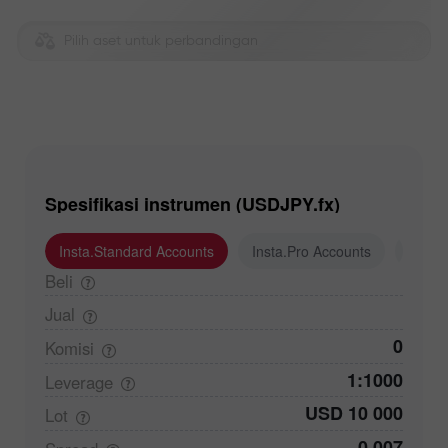
Pilih aset untuk perbandingan
Spesifikasi instrumen (USDJPY.fx)
Insta.Standard Accounts
Insta.Pro Accounts
Insta
Beli
Jual
0
Komisi
1:1000
Leverage
USD 10 000
Lot
0,007