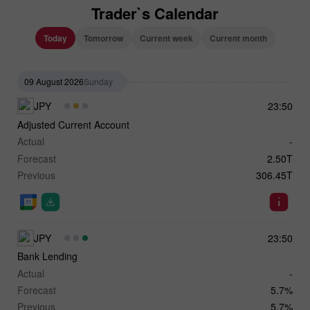
Trader`s Calendar
Today
Tomorrow
Current week
Current month
09 August 2026
Sunday
JPY
23:50
Adjusted Current Account
Actual
-
Forecast
2.50T
Previous
306.45T
JPY
23:50
Bank Lending
Actual
-
Forecast
5.7%
Previous
5.7%