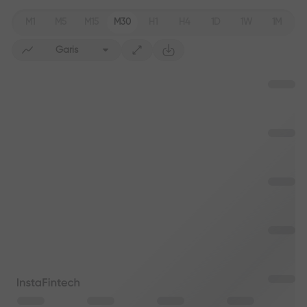
M1
M5
M15
M30
H1
H4
1D
1W
1M
Garis