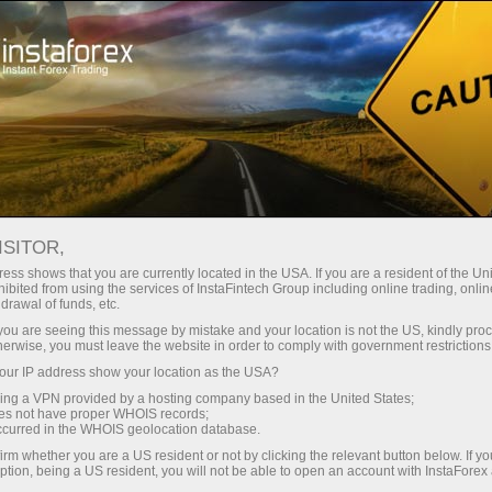
Untuk Trader
Syarat Trading
Instrumen Trading
USDJPY.FX
ISITOR,
ess shows that you are currently located in the USA. If you are a resident of the Uni
ibited from using the services of InstaFintech Group including online trading, online
USDJPY.fx
drawal of funds, etc.
k you are seeing this message by mistake and your location is not the US, kindly pro
herwise, you must leave the website in order to comply with government restrictions
157.844
(
%)
07 Aug 2026 20:59
ur IP address show your location as the USA?
sing a VPN provided by a hosting company based in the United States;
oes not have proper WHOIS records;
Beli
Jual
occurred in the WHOIS geolocation database.
157.844
157.763
irm whether you are a US resident or not by clicking the relevant button below. If y
ption, being a US resident, you will not be able to open an account with InstaForex