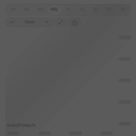
M1
M5
M15
M30
H1
H4
1D
1W
1M
Garis