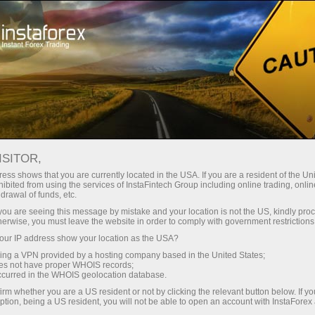
Untuk Trader
Syarat Trading
Instrumen Trading
#RIPPLE
ISITOR,
ess shows that you are currently located in the USA. If you are a resident of the Uni
ibited from using the services of InstaFintech Group including online trading, online
Ripple
drawal of funds, etc.
k you are seeing this message by mistake and your location is not the US, kindly pro
herwise, you must leave the website in order to comply with government restrictions
1.0387
(
%)
09 Aug 2026 07:15
ur IP address show your location as the USA?
sing a VPN provided by a hosting company based in the United States;
oes not have proper WHOIS records;
Beli
Jual
occurred in the WHOIS geolocation database.
1.0387
1.0375
irm whether you are a US resident or not by clicking the relevant button below. If y
ption, being a US resident, you will not be able to open an account with InstaForex