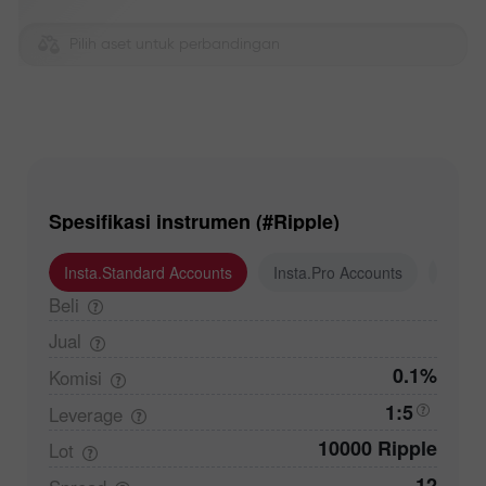
Pilih aset untuk perbandingan
Spesifikasi instrumen (#Ripple)
Insta.Standard Accounts
Insta.Pro Accounts
Insta
Beli
Jual
0.1%
Komisi
1:5
Leverage
10000 Ripple
Lot
12