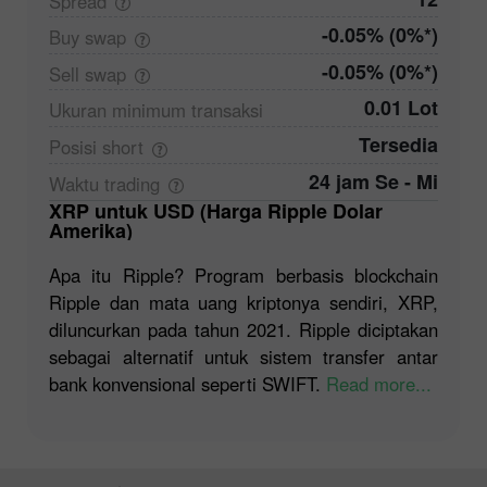
Spread
-0.05% (0%*)
Buy
swap
-0.05% (0%*)
Sell
swap
0.01 Lot
Ukuran minimum
transaksi
Tersedia
Posisi
short
24 jam Se - Mi
Waktu
trading
XRP untuk USD (Harga Ripple Dolar
Amerika)
Apa itu Ripple? Program berbasis blockchain
Ripple dan mata uang kriptonya sendiri, XRP,
diluncurkan pada tahun 2021. Ripple diciptakan
sebagai alternatif untuk sistem transfer antar
bank konvensional seperti SWIFT.
Read more...