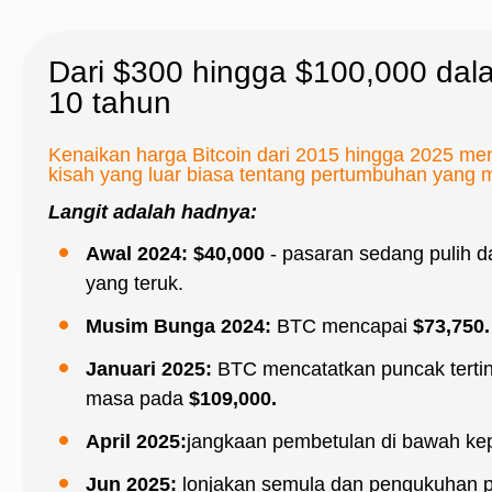
Dari $300 hingga $100,000 da
10 tahun
Kenaikan harga Bitcoin dari 2015 hingga 2025 m
kisah yang luar biasa tentang pertumbuhan yang
Langit adalah hadnya:
Awal 2024: $40,000
- pasaran sedang pulih da
yang teruk.
Musim Bunga 2024:
BTC mencapai
$73,750.
Januari 2025:
BTC mencatatkan puncak tertin
masa pada
$109,000.
April 2025:
jangkaan pembetulan di bawah k
Jun 2025:
lonjakan semula dan pengukuhan 