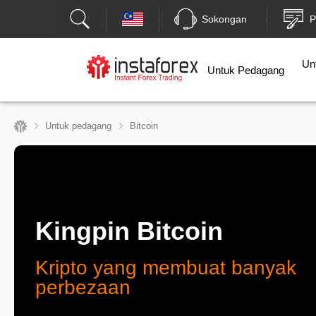
Sokongan
P
Un
Untuk Pedagang
Untuk pedagang
Bitcoin
Kingpin Bitcoin
Kripto yang membuat banyak
perbezaan