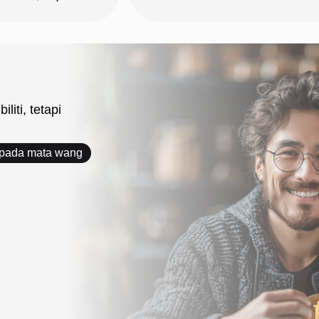
iti, tetapi
pada mata wang