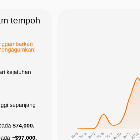
lam tempoh
enggambarkan
 mengagumkan:
ri kejatuhan
Bonus 30%
Chancy deposit
Bonus Kelab InstaForex
ggi sepanjang
epada
$74,000.
pada
~$97,000.