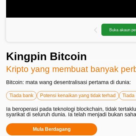
Buka akaun perdagangan
Buka akaun demo
Kingpin Bitcoin
Kripto yang membuat banyak per
Bitcoin: mata wang desentralisasi pertama di dunia:
Tiada bank
Potensi kenaikan yang tidak terhad
Tiada 
Ia beroperasi pada teknologi blockchain, tidak tert
syarikat di seluruh dunia. Ia telah menjadi bukan saha
Mula Berdagang