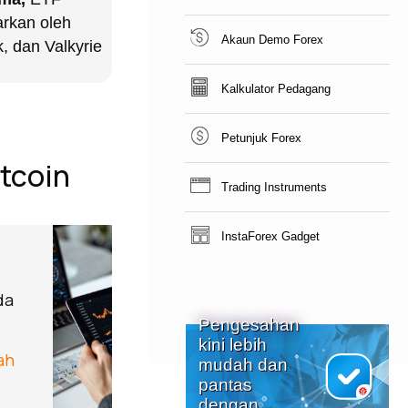
arkan oleh
Akaun Demo Forex
k, dan Valkyrie
Kalkulator Pedagang
Petunjuk Forex
tcoin
Trading Instruments
InstaForex Gadget
Kedudukan
(Jual) pad
da
tepat
Pengesahan
? IFXBIT berop
kini lebih
lancar dengan
ah
mudah dan
dan pelaksana
pantas
segera
dengan