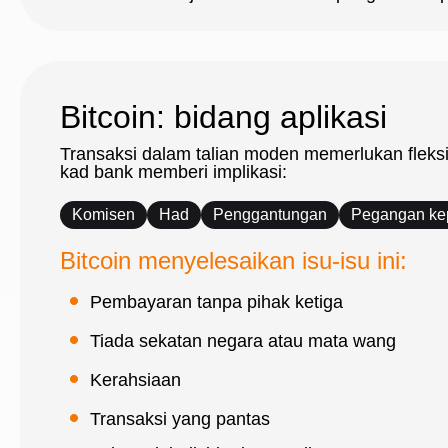
Bitcoin: bidang aplikasi
Transaksi dalam talian moden memerlukan fleksibil
kad bank memberi implikasi:
Komisen
Had
Penggantungan
Pegangan ke
Bitcoin menyelesaikan isu-isu ini:
Pembayaran tanpa pihak ketiga
Tiada sekatan negara atau mata wang
Kerahsiaan
Transaksi yang pantas