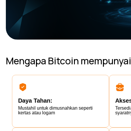
Mengapa Bitcoin mempunyai
Daya Tahan:
Akse
Mustahil untuk dimusnahkan seperti
Tersedi
kertas atau logam
syaratn