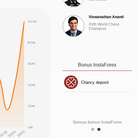
Viswanathan Anand
XVth World Chess
Champion
Bonus InstaForex
Bonus 30%
Chancy deposit
Bonus Kelab InstaForex
Semua bonus InstaForex