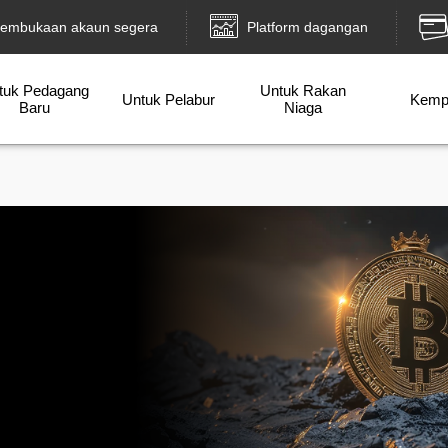
embukaan akaun segera
Platform dagangan
tuk Pedagang
Untuk Rakan
Untuk Pelabur
Kemp
Baru
Niaga