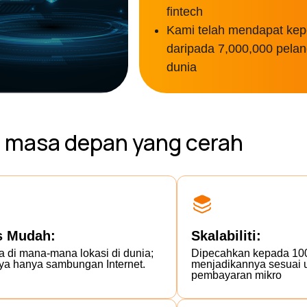
fintech
Kami telah mendapat kep
daripada 7,000,000 pelan
dunia
 masa depan yang cerah
s Mudah:
Skalabiliti:
a di mana-mana lokasi di dunia;
Dipecahkan kepada 100,
ya hanya sambungan Internet.
menjadikannya sesuai 
pembayaran mikro