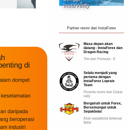
InstaVerify
Partner resmi dari InstaForex
Masa depan akan
datang - InstaForex dan
Dragon Racing
ah
Tim dari Formula - E
enting di
Selalu menjadi yang
pertama dengan
dalam dompet
InstaForex Loprais
Team
Peserta resmi dari Dakar
 keselamatan
rally
Bergairah untuk Forex,
Bersemangat untuk
ian daripada
Sepakbola!
ang beroperasi
Klub sepakbola terkenal
Italia
am industri