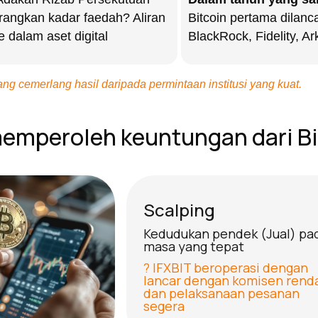
angkan kadar faedah? Aliran
Bitcoin pertama dilanc
 dalam aset digital
BlackRock, Fidelity, Ar
ng cemerlang hasil daripada permintaan institusi yang kuat.
emperoleh keuntungan dari Bi
Scalping
Kedudukan pendek (Jual) pa
masa yang tepat
? IFXBIT beroperasi dengan
lancar dengan komisen rend
dan pelaksanaan pesanan
segera