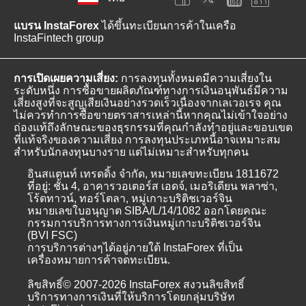
แบรน InstaForex
ได้ขึ้นทะเบียนการค้าในเครือ
InstaFintech group
การเปิดเผยความเสี่ยง:
การลงทุนทั้งหมดมีความเสี่ยงใน
ระดับหนึ่ง การซื้อขายผลิตภัณฑ์ทางการเงินอนุพันธ์มีความ
เสี่ยงสูงที่จะสูญเสียเงินอย่างรวดเร็วเนื่องจากเลเวอเรจ คุณ
ไม่ควรทำการซื้อขายตราสารเหล่านี้หากคุณไม่เข้าใจอย่าง
ถ่องแท้ถึงลักษณะของธุรกรรมที่คุณกำลังทำอยู่และขอบเขต
ที่แท้จริงของความเสี่ยง การลงทุนประเภทนี้อาจเหมาะสม
สำหรับนักลงทุนบางราย แต่ไม่เหมาะสำหรับทุกคน
อินสแตนท์ เทรดดิ้ง จำกัด, หมายเลขทะเบียน 1811672
ที่อยู่: ชั้น 4, อาคารวอเตอร์ส เอดจ์, เมอริเดียน พลาซ่า,
โร้ดทาวน์, ทอร์โตลา, หมู่เกาะบริติชเวอร์จิน
หมายเลขใบอนุญาต SIBA/L/14/1082 ออกโดยคณะ
กรรมการบริการทางการเงินหมู่เกาะบริติชเวอร์จิน
(BVI FSC)
การบริการต่างๆได้อยู่ภายใต้ InstaForex ที่เป็น
เครื่องหมายการค้าจดทะเบียน.
ลิขสิทธิ์© 2007-2026 InstaForex สงวนลิขสิทธิ์
บริการทางการเงินที่ให้บริการโดยกลุ่มบริษัท