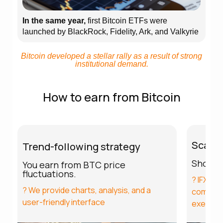
In the same year,
first Bitcoin ETFs were
launched by BlackRock, Fidelity, Ark, and Valkyrie
Bitcoin developed a stellar rally as a result of strong
institutional demand.
How to earn from Bitcoin
Scalpi
Trend-following strategy
Short p
You earn from BTC price
fluctuations.
? IFXBIT
? We provide charts, analysis, and a
commissi
user-friendly interface
executi