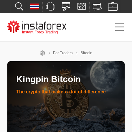
For Traders
Bitcoin
Kingpin Bitcoin
The crypto that makes a lot of difference