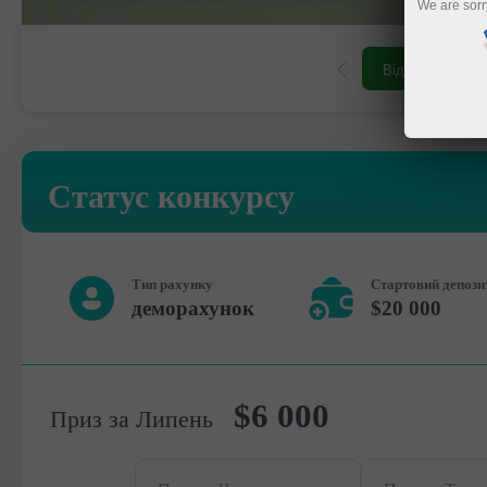
We are sorr
Відкрити торговий рахунок
Відкрити демо-рахунок
Статус конкурсу
Тип рахунку
Стартовий депози
деморахунок
$20 000
$6 000
Приз за Липень