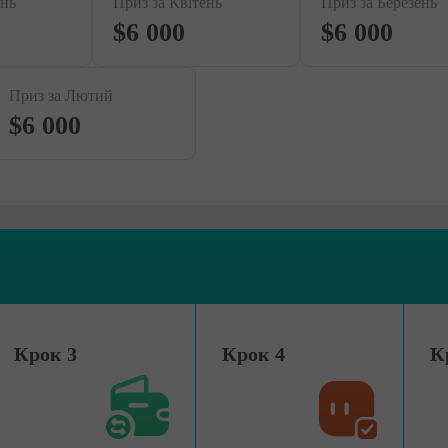
ень
Приз за Квітень
Приз за Березень
$6 000
$6 000
Приз за Лютий
$6 000
Крок 3
Крок 4
К