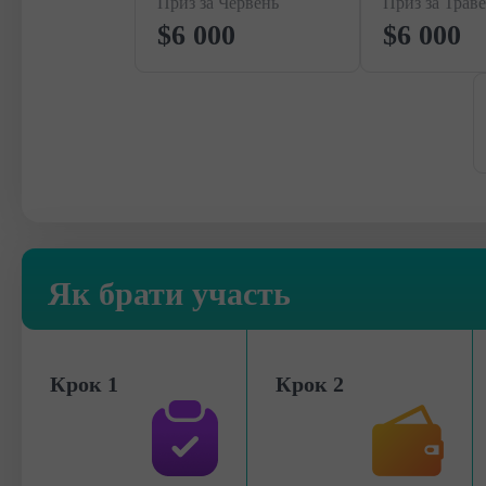
Приз за Червень
Приз за Трав
$6 000
$6 000
Як брати участь
Крок 1
Крок 2