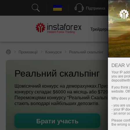
Підтримка
Трейдерам
П
Промоакції
Конкурси
Реальний скальпінг
DEAR V
Реальний скальпінг
Your IP addr
you are proh
deposit/with
Щомісячний конкурс на деморахунках.Призовий фон
If you thin
конкурсу складає $6000 на місяць або $72000 на рік.
website. Ot
Переможцями конкурсу "Реальний Скальпінг ІнстаФо
Why does yo
стають володарі найбільших депозитів.
- you are u
- your IP d
- an error 
Брати участь
Please conf
the wrong o