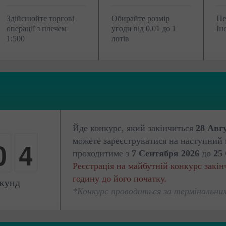
Здійснюйте торгові
Обирайте розмір
Пе
операції з плечем
угоди від 0,01 до 1
Ін
1:500
лотів
Йде конкурс, який закінчиться
28 Авг
0
3
можете зареєструватися на наступний 
проходитиме з
7 Сентября 2026
до
25
Реєстрація на майбутній конкурс закінч
-
4
годину до його початку.
кунд
*Конкурс проводиться за термінальни