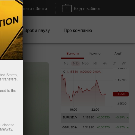
Поповнити / Зняти
Вхід в кабінет
кції
Зроби паузу
Про компанію
Валюти
Крипто
Акції
M5
M15
M30
H1
H4
D1
W1
C
1
.
1
5
5
8
0
0
.
0
0
0
0
0
0
.
0
0
%
ted States,
 transfers,
ceed to the
.
EURUSD.fx
1.15580
+0.00330
+0.29%
ou choose
GBPUSD.fx
1.34920
+0.00370
+0.27%
 anyway.