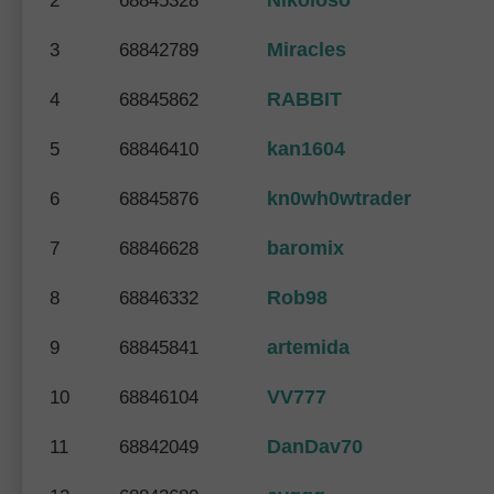
Nikoloso
2
68845328
Miracles
3
68842789
RABBIT
4
68845862
kan1604
5
68846410
kn0wh0wtrader
6
68845876
baromix
7
68846628
Rob98
8
68846332
artemida
9
68845841
VV777
10
68846104
DanDav70
11
68842049