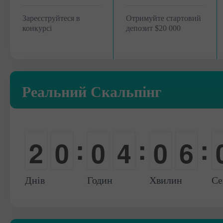
Зареєструйтеся в
Отримуйте стартовий
конкурсі
депозит $20 000
Реальний Скальпінг
:
:
:
2
0
0
4
0
6
0
-
-
0
-
0
Днів
Годин
Хвилин
Се