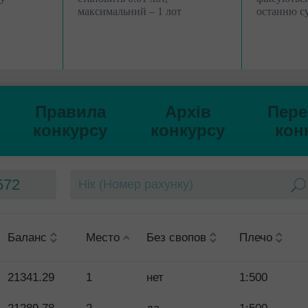
максимальний – 1 лот
останню су
Відкрити
Відкрити
Правила
Архів
Пере
конкурсу
конкурсу
кон
572
Баланс
Место
Без свопов
Плечо
21341.29
1
нет
1:500