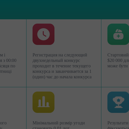
м і
Регистрация на следующий
Стартовий
 з 00:00
двухнедельный конкурс
$20 000 для
ісяця по
проходит в течение текущего
може бути
ятниці
конкурса и заканчивается за 1
(один) час до начала конкурса
Відкрити
Відкрити
реальний
деморахунок
рахунок
ого
Мінімальний розмір угоди
Результати
су
становить 0.01 лот,
фіксуютьс