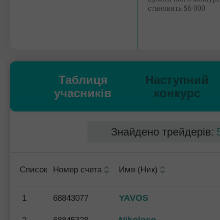
становить $6 000
Таблиця
Наступний
учасників
конкурс
Знайдено трейдерів:
Список
Номер счета
Имя (Ник)
YAVOS
1
68843077