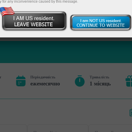
y for any inconvenience caused by this message.
т
Періодичність
Тривалість
ежемесячно
1 місяць