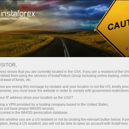
Швидке відкриття рахунку
Торгова платформа
очатківцям
Інвесторам
Партнерам
Промоа
ISITOR,
ess shows that you are currently located in the USA. If you are a resident of the Uni
ibited from using the services of InstaFintech Group including online trading, online
drawal of funds, etc.
д
k you are seeing this message by mistake and your location is not the US, kindly pro
herwise, you must leave the website in order to comply with government restrictions
рекс"
ur IP address show your location as the USA?
sing a VPN provided by a hosting company based in the United States;
oes not have proper WHOIS records;
occurred in the WHOIS geolocation database.
irm whether you are a US resident or not by clicking the relevant button below. If y
ption, being a US resident, you will not be able to open an account with InstaForex