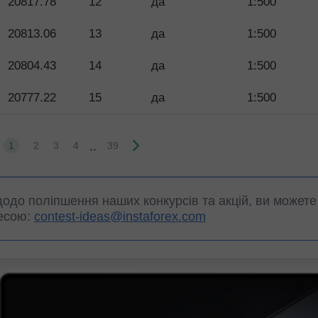
20817.78
12
да
1:500
20813.06
13
да
1:500
20804.43
14
да
1:500
20777.22
15
да
1:500
..
1
2
3
4
39
щодо поліпшення наших конкурсів та акцій, ви можете 
есою:
contest-ideas@instaforex.com