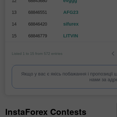
evggg
12
68843680
AFG23
13
68846551
sifurex
14
68846420
LITVIN
15
68846779
Listed 1 to 15 from 572 entries
Якщо у вас є якісь побажання і пропозиції 
нами за адр
InstaForex Contests