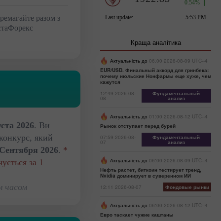
ремагайте разом з
стаФорекс
Краща аналітика
Актуальність до
06:00 2026-08-09 UTC--4
EUR/USD. Финальный аккорд для гринбека:
почему июльские Нонфармы еще хуже, чем
кажутся
12:49 2026-08-
Фундаментальный
08
анализ
Актуальність до
01:00 2026-08-12 UTC--4
уста 2026
. Ви
Рынок отступает перед бурей
конкурс, який
07:59 2026-08-
Фундаментальный
07
анализ
 Сентября 2026
.
*
Актуальність до
06:00 2026-08-09 UTC--4
ується за 1
Нефть растет, биткоин тестирует тренд,
Nvidia доминирует в суверенном ИИ
м часом
12:11 2026-08-07
Фондовые рынки
Актуальність до
06:00 2026-08-12 UTC--4
Евро таскает чужие каштаны