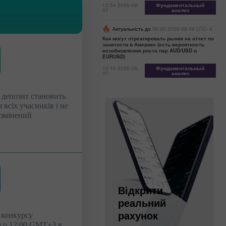
12:54 2026-08-
Фундаментальный
07
анализ
Актуальність до
06:00 2026-08-09 UTC--4
Как могут отреагировать рынки на отчет по
занятости в Америке (есть вероятность
возобновления роста пар AUD/USD и
EURUSD)
12:10 2026-08-
Фундаментальный
07
анализ
 депозит становить
 всіх учасників і не
 змінений
Відкрити
Відкрити
реальний
деморахунок
рахунок
 конкурсу
я о 12:00 GMT+3 в