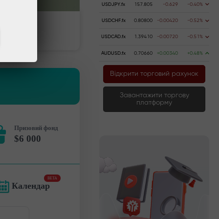
USDJPY.fx
157.805
-0.629
-0.40%
USDCHF.fx
0.80800
-0.00420
-0.52%
Пополнить счёт
Вывести деньги
USDCAD.fx
1.39410
-0.00720
-0.51%
AUDUSD.fx
0.70660
+0.00340
+0.48%
Відкрити торговий рахунок
Завантажити торгову
платформу
Призовий фонд
$6 000
BETA
Календар