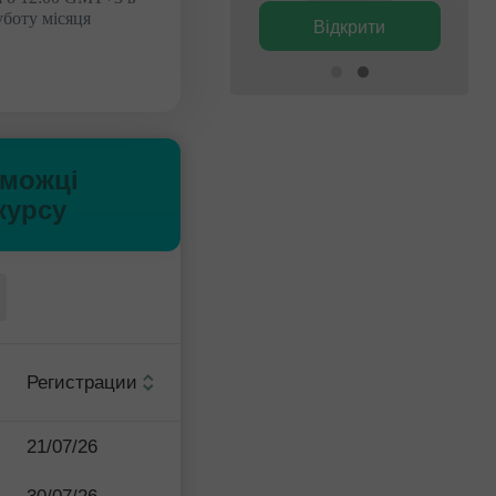
боту місяця
Відкрити
Відкрити
можці
курсу
Регистрации
21/07/26