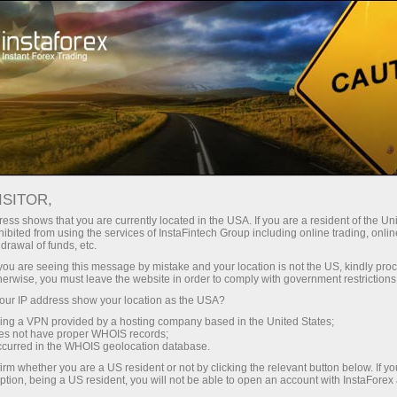
Untuk pedagang
Analisis Forex
Ketua strategi
ISITOR,
Ketua strategi
ess shows that you are currently located in the USA. If you are a resident of the Uni
ibited from using the services of InstaFintech Group including online trading, online
drawal of funds, etc.
Analisis profesional terhadap pasaran saham
k you are seeing this message by mistake and your location is not the US, kindly pro
herwise, you must leave the website in order to comply with government restrictions
dan komoditi oleh pakar terkemuka InstaForex,
Din Leo. Kekal selangkah di hadapan aliran
ur IP address show your location as the USA?
global dengan ulasan berkala mengenai idea
sing a VPN provided by a hosting company based in the United States;
pelaburan utama.
oes not have proper WHOIS records;
occurred in the WHOIS geolocation database.
irm whether you are a US resident or not by clicking the relevant button below. If y
ption, being a US resident, you will not be able to open an account with InstaForex