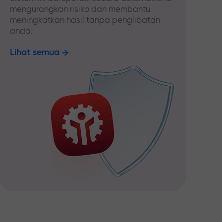
mengurangkan risiko dan membantu
meningkatkan hasil tanpa penglibatan
anda.
Lihat semua