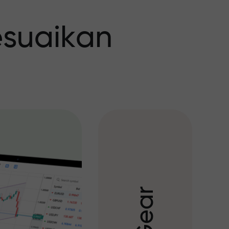
esuaikan
r
a
e