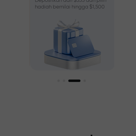
Depositkan dari $333 dan pilih
tingka
,500
hadiah bernilai hingga $1,500
mi
ran