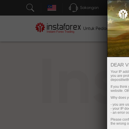
Sokongan
Pe
Un
Untuk Pedagang
In
DEAR V
Your IP addr
you are proh
deposit/with
If you thin
website. Ot
Why does yo
- you are u
- your IP d
- an error 
Please conf
the wrong o