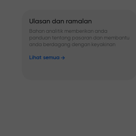
Ulasan dan ramalan
Bahan analitik memberikan anda
panduan tentang pasaran dan membantu
anda berdagang dengan keyakinan
Lihat semua