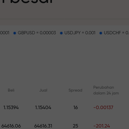
00001
GBPUSD = 0.00003
USDJPY = 0.001
USDCHF = 0
n
deposit
am dagangan da
Perubahan
Beli
Jual
Spread
dalam 24 jam
an peribadi an
1.15394
1.15404
16
-0.00137
Kursus dalam talian
Analisis dengan
Belajar dagangan dari asas —
Ramalan harian untuk
64616.06
64616.31
25
-201.24
kursus dan webinar untuk
kripto, dan niaga ha