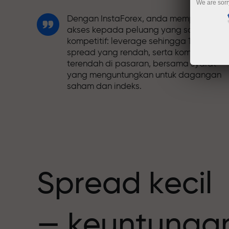
We are sorr
Dengan InstaForex, anda memperoleh
akses kepada peluang yang sangat
kompetitif: leverage sehingga 1:5000,
spread yang rendah, serta komisen
terendah di pasaran, bersama syarat
yang menguntungkan untuk dagangan
saham dan indeks.
Kami telah membangunkan sistem bonu
yang menjadikan dagangan lebih
langan
menarik. Setiap pelanggan InstaForex
boleh menerima bonus sehingga 30%
pada deposit mereka dan
memanfaatkan promosi dan tawaran
Spread kecil
istimewa yang lain.
Kelajuan trek laluan dan kelajuan
— keuntunga
dagangan mempunyai nilai yang sama.
Aleš Loprais membawa elemen