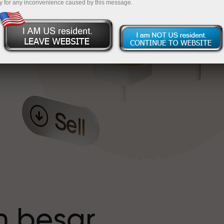
y for any inconvenience caused by this message.
s
n besar