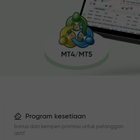
Program kesetiaan
bonus dan kempen promosi untuk pelanggan
aktif