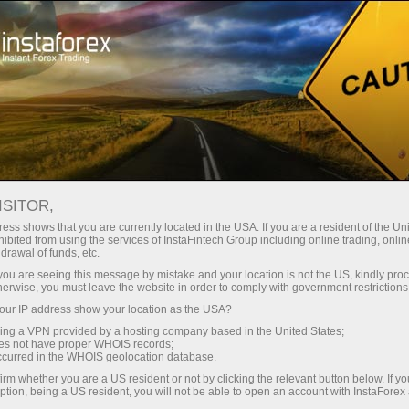
mbukaan akaun segera
Platform dagangan
tuk Pedagang
Untuk Rakan
Untuk Pelabur
Kemp
Baru
Niaga
staFo
ISITOR,
ess shows that you are currently located in the USA. If you are a resident of the Uni
ibited from using the services of InstaFintech Group including online trading, online
drawal of funds, etc.
k you are seeing this message by mistake and your location is not the US, kindly pro
herwise, you must leave the website in order to comply with government restrictions
ur IP address show your location as the USA?
sing a VPN provided by a hosting company based in the United States;
oes not have proper WHOIS records;
occurred in the WHOIS geolocation database.
irm whether you are a US resident or not by clicking the relevant button below. If y
ption, being a US resident, you will not be able to open an account with InstaForex