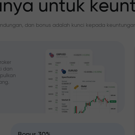
anya untuk keun
lindungan, dan bonus adalah kunci kepada keuntunga
roker
ki dan
pulkan
ang.
Bonus 30%