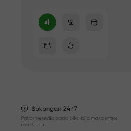
Sokongan 24/7
Pakar tersedia pada bila-bila masa untuk
membantu