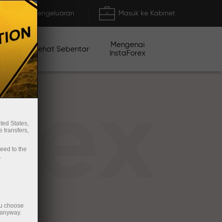
Deposit/Pengeluaran
Masuk ke Kabinet
Mengenai
en
Rehat Sebentar
InstaForex
rex
ted States,
 transfers,
ceed to the
.
ou choose
 anyway.