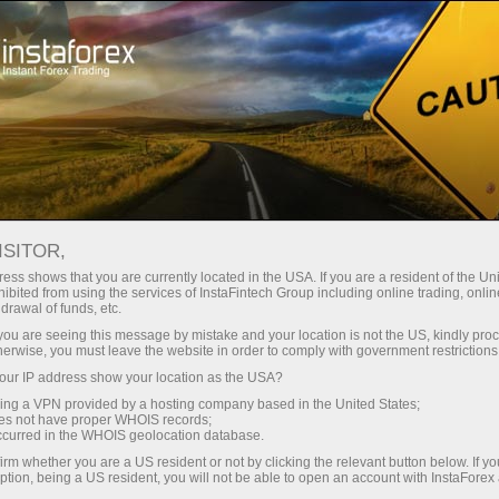
Untuk Pedagang baru
Latihan
ISITOR,
ess shows that you are currently located in the USA. If you are a resident of the Uni
Kursus latihan InstaForex untuk
ibited from using the services of InstaFintech Group including online trading, online
pedagang baru
drawal of funds, etc.
k you are seeing this message by mistake and your location is not the US, kindly pro
herwise, you must leave the website in order to comply with government restrictions
Adakah anda baru terjun ke dunia Forex? Jangan
lepaskan tawaran kami! Buka akaun dagangan
ur IP address show your location as the USA?
langsung dan rebut peluang untuk memuat turun
sing a VPN provided by a hosting company based in the United States;
kursus latihan untuk pedagang baru yang
oes not have proper WHOIS records;
disediakan oleh profesional InstaForex.
occurred in the WHOIS geolocation database.
irm whether you are a US resident or not by clicking the relevant button below. If y
ption, being a US resident, you will not be able to open an account with InstaForex