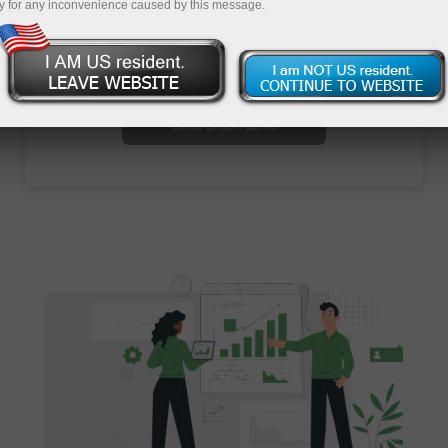
y for any inconvenience caused by this message.
Buka akaun perdagangan
Buka akaun demo