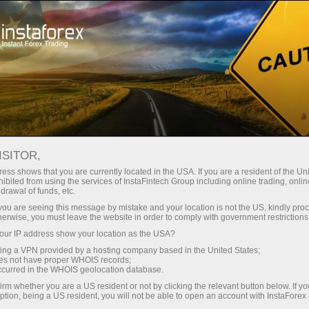
Rehat Sebentar
ISITOR,
Komuniti Forex
ess shows that you are currently located in the USA. If you are a resident of the Uni
ibited from using the services of InstaFintech Group including online trading, online
drawal of funds, etc.
Seksyen komuniti Forex adalah salah satu cara
k you are seeing this message by mistake and your location is not the US, kindly pro
untuk pedagang yang berminat dalam
herwise, you must leave the website in order to comply with government restrictions
komunikasi berterusan,berkongsi maklumat
ur IP address show your location as the USA?
dan pengalaman dengan pedagang yang lain.
sing a VPN provided by a hosting company based in the United States;
oes not have proper WHOIS records;
occurred in the WHOIS geolocation database.
irm whether you are a US resident or not by clicking the relevant button below. If y
ption, being a US resident, you will not be able to open an account with InstaForex