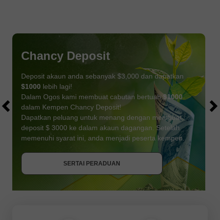
Chancy Deposit
Deposit akaun anda sebanyak $3,000 dan dapatkan
$1000
lebih lagi!
Dalam Ogos kami membuat cabutan bertuah
$1000
dalam Kempen Chancy Deposit!
Dapatkan peluang untuk menang dengan membuat
deposit $ 3000 ke dalam akaun dagangan. Setelah
memenuhi syarat ini, anda menjadi peserta kempen.
DAPATKAN BONUS
SERTAI PERADUAN
SERTAI PERADUAN
SERTAI PERADUAN