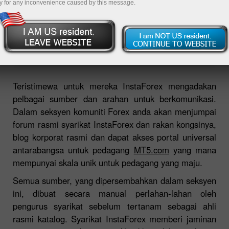
y for any inconvenience caused by this message.
Buka akaun perdagangan
Buka akaun demo
Teristimewa untuk mereka InstaForex mengadakan
pelbagai sumber dan arahan untuk berkomunikasi.
Dalam seksyen komuniti Forex anda akan menjumpai
forum rasmi syarikat InstaForex dan rakan kongsinya,
blog korporat rasmi dan dapat akses portal universal
antarabangsa untuk pedagang
MT5.com
yang mana
mempunyai skala unik untuk pedagang yang maju.
Semua sumber, yang dipersembahkan dalam seksyen
ini, dibuat secara manual perlahan-lahan oleh
pengurus syarikat sebelum tertanam sebagai ahli
rasmi katalog. Syarikat InstaForex memberi jaminan