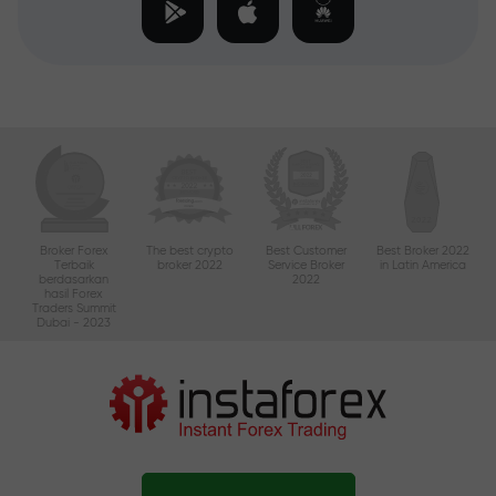
Broker Forex
The best crypto
Best Customer
Best Broker 2022
Terbaik
broker 2022
Service Broker
in Latin America
berdasarkan
2022
hasil Forex
Traders Summit
Dubai - 2023