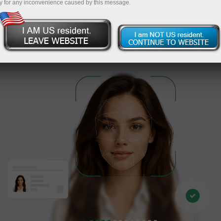
mengetahui caranya!
y for any inconvenience caused by this message.
Teruskan ke pengesahan