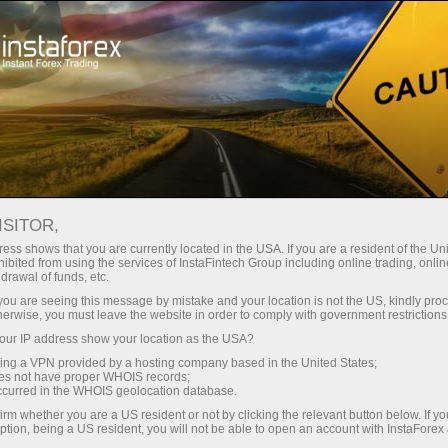
Untuk Pedagang
Pembukaan Akaun
Pengesahan Akaun
ISITOR,
ess shows that you are currently located in the USA. If you are a resident of the Uni
Pengesahan akaun
ibited from using the services of InstaFintech Group including online trading, online
drawal of funds, etc.
dagangan
k you are seeing this message by mistake and your location is not the US, kindly pro
herwise, you must leave the website in order to comply with government restrictions
ur IP address show your location as the USA?
Adakah anda merancang untuk depositkan akaun
sing a VPN provided by a hosting company based in the United States;
anda menggunakan kad atau pemindahan bank?
oes not have proper WHOIS records;
occurred in the WHOIS geolocation database.
Dalam kedua-dua kes, anda perlu mengesahkan
irm whether you are a US resident or not by clicking the relevant button below. If y
akaun anda. Teruskan membaca untuk
ption, being a US resident, you will not be able to open an account with InstaForex