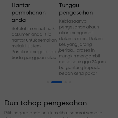
Hantar
Tunggu
Mak
permohonan
pengesahan
tam
anda
angan
Kebiasaanya
Dalam
dan
pengesahan akaun
syari
Setelah memuat naik
r
akan mengambil
memi
dokumen anda, sila
au
dalam 3 minit. Dalam
tamb
hantar untuk semakan
an
kes yang jarang
senti
melalui sistem.
berlaku, proses ini
untuk
Pastikan imej jelas dan
mungkin mengambil
prose
tiada gangguan silau
masa sehingga 24 jam
muda
bergantung kepada
beban kerja pakar
Dua tahap pengesahan
Pilih negara anda untuk melihat senarai semasa