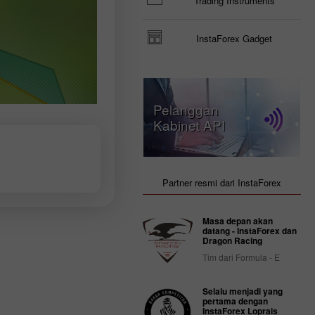
Trading Instruments
InstaForex Gadget
Pelanggan
Kabinet API
Partner resmi dari InstaForex
Masa depan akan
datang - InstaForex dan
Dragon Racing
Tim dari Formula - E
Selalu menjadi yang
pertama dengan
InstaForex Loprais