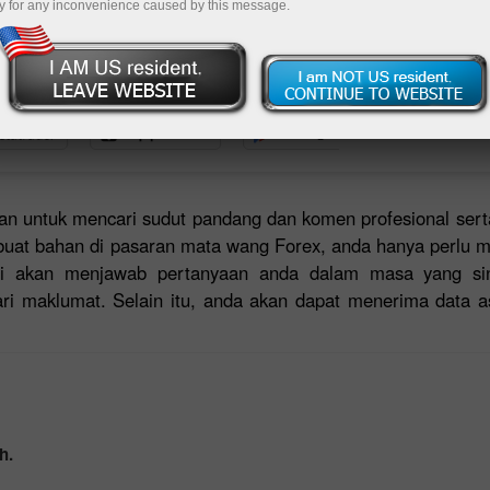
y for any inconvenience caused by this message.
Deposit
an untuk mencari sudut pandang dan komen profesional sert
mbuat bahan di pasaran mata wang Forex, anda hanya perlu 
i akan menjawab pertanyaan anda dalam masa yang sing
i maklumat. Selain itu, anda akan dapat menerima data a
h.