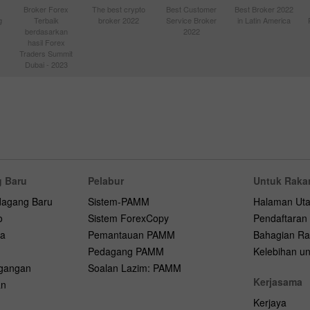
Broker Forex
The best crypto
Best Customer
Best Broker 2022
g
Terbaik
broker 2022
Service Broker
in Latin America
berdasarkan
2022
hasil Forex
Traders Summit
Dubai - 2023
 Baru
Pelabur
Untuk Raka
dagang Baru
Sistem-PAMM
Halaman Ut
o
Sistem ForexCopy
Pendaftaran
na
Pemantauan PAMM
Bahagian Ra
Pedagang PAMM
Kelebihan unt
agangan
Soalan Lazim: PAMM
Kerjasama
an
Kerjaya