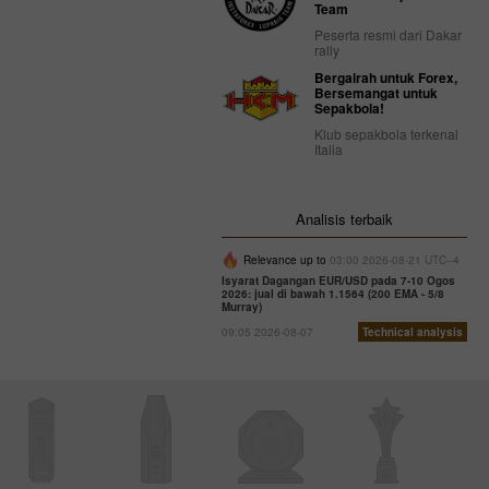
Team
Peserta resmi dari Dakar
rally
Bergairah untuk Forex,
Bersemangat untuk
Sepakbola!
Klub sepakbola terkenal
Italia
Analisis terbaik
Relevance up to
03:00 2026-08-21 UTC--4
Isyarat Dagangan EUR/USD pada 7-10 Ogos
2026: jual di bawah 1.1564 (200 EMA - 5/8
Murray)
09:05 2026-08-07
Technical analysis