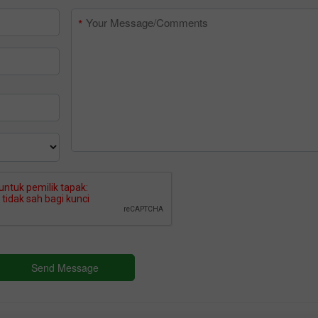
Bonus 30%
Chancy deposit
Bonus Kelab InstaForex