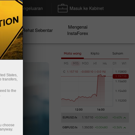
Deposit/Pengeluaran
Masuk ke Kabinet
Mengenai
en
Rehat Sebentar
InstaForex
Mata wang
Kripto
Saham
M5
M15
M30
H1
H4
D1
W1
C
1
.
1
5
7
1
0
-
0
.
0
0
0
1
0
(
-
0
.
0
1
%
)
ted States,
 transfers,
ceed to the
.
EURUSD.fx
1.15710
+0.00460
+0.40%
ou choose
GBPUSD.fx
1.35030
+0.00480
+0.36%
 anyway.