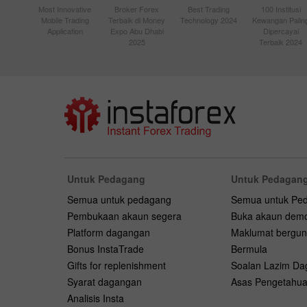
Most Innovative
Broker Forex
Best Trading
100 Institusi
Mobile Trading
Terbaik di Money
Technology 2024
Kewangan Palin
Application
Expo Abu Dhabi
Dipercayai
2025
Terbaik 2024
Untuk Pedagang
Untuk Pedagang
Semua untuk pedagang
Semua untuk Pe
Pembukaan akaun segera
Buka akaun dem
Platform dagangan
Maklumat bergu
Bonus InstaTrade
Bermula
Gifts for replenishment
Soalan Lazim D
Syarat dagangan
Asas Pengetahu
Analisis Insta