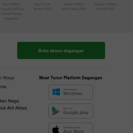
Best Affiliate
Best Forex
Broker Paling
Program Afiliasi
Program 2022 by
Broker 2022
Aktif di Asia 2020
Terbaik 2020
Global Brands
Magazine
Buka akaun dagangan
n Niaga
Muat Turun Platform Dagangan
ama
kan Niaga
uk Ahli Afiliasi