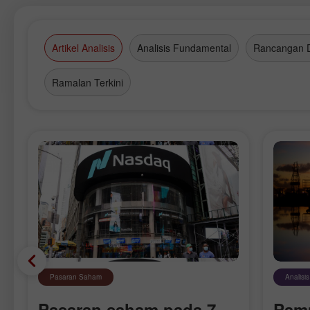
Artikel Analisis
Analisis Fundamental
Rancangan 
Ramalan Terkini
Pasaran Saham
Analisi
Pasaran saham pada 7
Pam