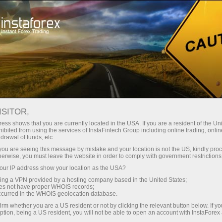
embukaan akaun segera
Platform dagangan
tuk Pedagang
Untuk Rakan
Untuk Pelabur
Kemp
Baru
Niaga
ISITOR,
ess shows that you are currently located in the USA. If you are a resident of the Uni
ibited from using the services of InstaFintech Group including online trading, online
drawal of funds, etc.
da
k you are seeing this message by mistake and your location is not the US, kindly pro
a, komen,
herwise, you must leave the website in order to comply with government restrictions
 ini
ur IP address show your location as the USA?
assa.
sing a VPN provided by a hosting company based in the United States;
oes not have proper WHOIS records;
klumat
occurred in the WHOIS geolocation database.
irm whether you are a US resident or not by clicking the relevant button below. If y
ption, being a US resident, you will not be able to open an account with InstaForex