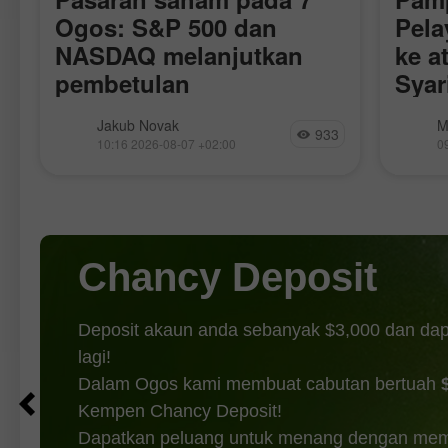
S
Ogos: S&P 500 dan
Pela
NASDAQ melanjutkan
ke a
pembetulan
Syar
Perj
r
Semalam, pasaran saham ditutup lebih
Harga 
Jakub Novak
M
Aka
933
rendah. Indeks S&P 500 susut 1.01%,
lapora
10:16 2026-08-07 +02:00
0
manakala Indeks Nasdaq-100 turun
Republ
0.06%. Purata Perindustrian Dow
serang
Jones susut 0.85%. Hari ini, niaga
bermus
hadapan Indeks S&P 500 hampir
Perger
(penan
Chancy Deposit
Deposit akaun anda sebanyak $3,000 dan da
lagi!
Dalam Ogos kami membuat cabutan bertuah
Kempen Chancy Deposit!
Dapatkan peluang untuk menang dengan mem