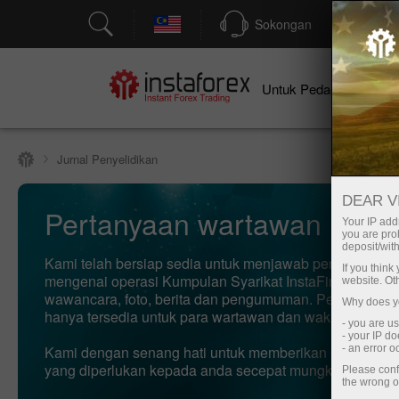
Sokongan
P
Un
Untuk Pedagang
Jurnal Penyelidikan
DEAR V
Pertanyaan wartawan
Your IP addr
you are proh
deposit/with
Kami telah bersiap sedia untuk menjawab persoalan an
If you thin
mengenai operasi Kumpulan Syarikat InstaFintech: fakt
website. Ot
wawancara, foto, berita dan pengumuman. Perkhidmatan
Why does yo
hanya tersedia untuk para wartawan dan wakil media m
- you are u
- your IP d
Kami dengan senang hati untuk memberikan semua ma
- an error 
yang diperlukan kepada anda secepat mungkin.
Please conf
the wrong o