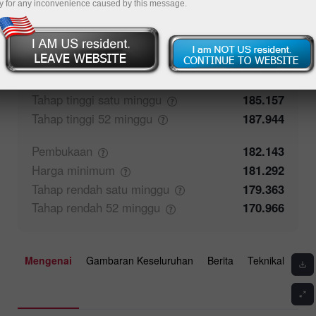
y for any inconvenience caused by this message.
50%
Maklum balas pedagang
50%
Penutupan
182.144
Harga
maksimum
182.687
Tahap tinggi satu
minggu
185.157
Tahap tinggi 52
minggu
187.944
Pembukaan
182.143
Harga
minimum
181.292
Tahap rendah satu
minggu
179.363
Tahap rendah 52
minggu
170.966
Mengenai
Gambaran Keseluruhan
Berita
Teknikal