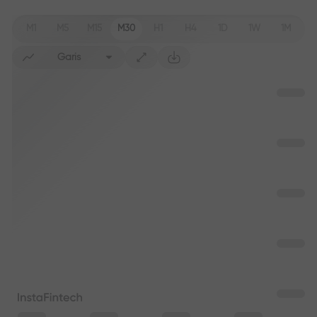
M1
M5
M15
M30
H1
H4
1D
1W
1M
Garis