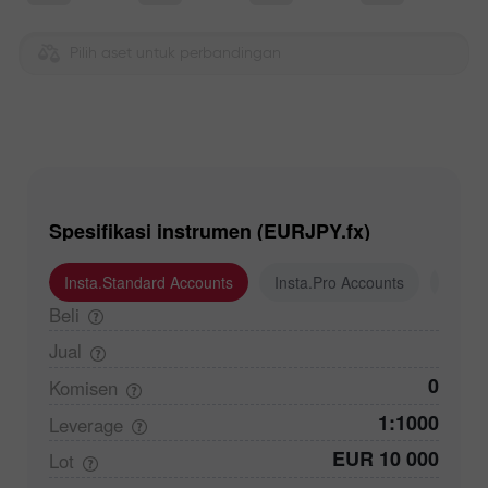
Pilih aset untuk perbandingan
Spesifikasi instrumen (EURJPY.fx)
Insta.Standard Accounts
Insta.Pro Accounts
Insta
Beli
Jual
0
Komisen
1:1000
Leverage
EUR 10 000
Lot