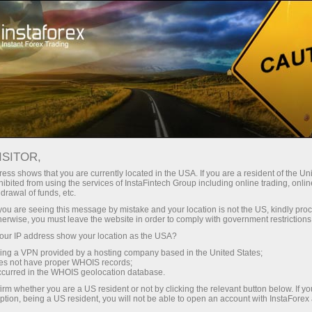
Untuk Pedagang
Syarat Dagangan
Instrumen Dagangan
EURJPY.FX
ISITOR,
ess shows that you are currently located in the USA. If you are a resident of the Uni
ibited from using the services of InstaFintech Group including online trading, online
EURJPY.fx
drawal of funds, etc.
k you are seeing this message by mistake and your location is not the US, kindly pro
herwise, you must leave the website in order to comply with government restrictions
182.523
(
%)
07 Aug 2026 20:59
ur IP address show your location as the USA?
sing a VPN provided by a hosting company based in the United States;
oes not have proper WHOIS records;
Beli
Jual
occurred in the WHOIS geolocation database.
irm whether you are a US resident or not by clicking the relevant button below. If y
182.523
182.258
ption, being a US resident, you will not be able to open an account with InstaForex