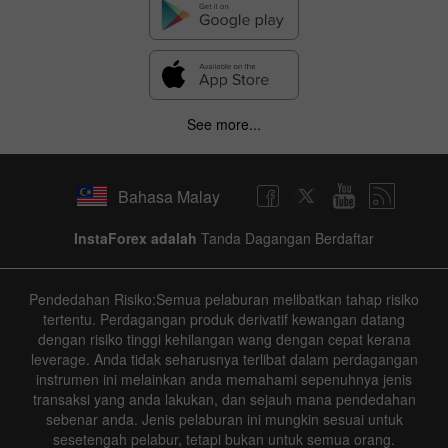
✕
Hide chart
9 August 2025 - 9 August 2026
See more...
|
|
1 year
/
2 years
/
3 years
/
4 years
Actual
Forecast
Previous
Line
Bar
Bahasa Malay
InstaForex adalah
Tanda Dagangan Berdaftar
Pendedahan Risiko:Semua pelaburan melibatkan tahap risiko
Data not found
tertentu. Perdagangan produk derivatif kewangan datang
dengan risiko tinggi kehilangan wang dengan cepat kerana
leverage. Anda tidak seharusnya terlibat dalam perdagangan
instrumen ini melainkan anda memahami sepenuhnya jenis
Details about the event
transaksi yang anda lakukan, dan sejauh mana pendedahan
sebenar anda. Jenis pelaburan ini mungkin sesuai untuk
sesetengah pelabur, tetapi bukan untuk semua orang.
History