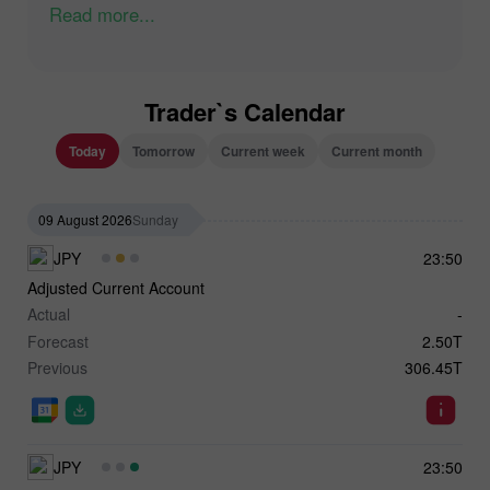
Read more...
Trader`s Calendar
Today
Tomorrow
Current week
Current month
09 August 2026
Sunday
JPY
23:50
Adjusted Current Account
Actual
-
Forecast
2.50T
Previous
306.45T
JPY
23:50