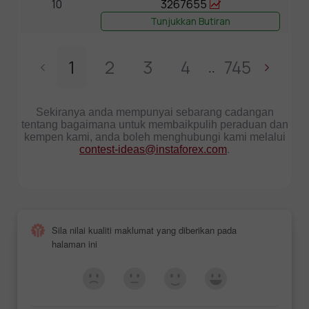
10
3267655
Tunjukkan Butiran
1
2
3
4
745
..
Sekiranya anda mempunyai sebarang cadangan
tentang bagaimana untuk membaikpulih peraduan dan
kempen kami, anda boleh menghubungi kami melalui
contest-ideas@instaforex.com
.
Sila nilai kualiti maklumat yang diberikan pada
halaman ini