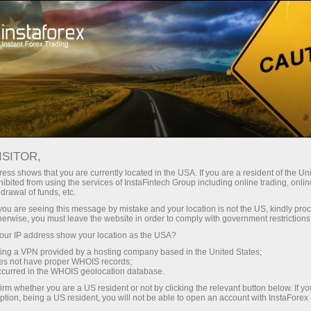
Kempen
Peraduan
Trade Wise, Win Device
ISITOR,
Menangi peranti Apple
ess shows that you are currently located in the USA. If you are a resident of the Uni
ibited from using the services of InstaFintech Group including online trading, online
atau Samsung!
drawal of funds, etc.
k you are seeing this message by mistake and your location is not the US, kindly pro
herwise, you must leave the website in order to comply with government restrictions
iPhone, iPad, atau Galaxy Tab Samsung —
ur IP address show your location as the USA?
salah satu daripada peranti berteknologi tinggi
sing a VPN provided by a hosting company based in the United States;
ini boleh menjadi milik anda.
oes not have proper WHOIS records;
Sertai cabutan bertuah kami dan cuba nasib
occurred in the WHOIS geolocation database.
anda!
irm whether you are a US resident or not by clicking the relevant button below. If y
ption, being a US resident, you will not be able to open an account with InstaForex