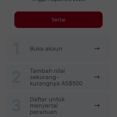
Sertai
1
Buka akaun
Tambah nilai
2
sekurang-
kurangnya AS$500
Daftar untuk
3
menyertai
peraduan