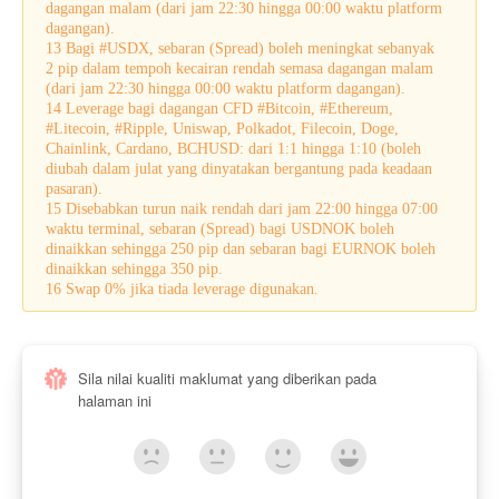
dagangan malam (dari jam 22:30 hingga 00:00 waktu platform
dagangan).
13 Bagi #USDX, sebaran (Spread) boleh meningkat sebanyak
2 pip dalam tempoh kecairan rendah semasa dagangan malam
(dari jam 22:30 hingga 00:00 waktu platform dagangan).
14 Leverage bagi dagangan CFD #Bitcoin, #Ethereum,
#Litecoin, #Ripple, Uniswap, Polkadot, Filecoin, Doge,
Chainlink, Cardano, BCHUSD: dari 1:1 hingga 1:10 (boleh
diubah dalam julat yang dinyatakan bergantung pada keadaan
pasaran).
15 Disebabkan turun naik rendah dari jam 22:00 hingga 07:00
waktu terminal, sebaran (Spread) bagi USDNOK boleh
dinaikkan sehingga 250 pip dan sebaran bagi EURNOK boleh
dinaikkan sehingga 350 pip.
16 Swap 0% jika tiada leverage digunakan.
Sila nilai kualiti maklumat yang diberikan pada
halaman ini