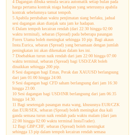
4 Dagangan dibuka semula secara automatik setiap bulan pada
harga pertama kontrak niaga hadapan yang seterusnya apabila
kontrak sebelumnya tamat tempoh.
5 Apabila perubahan waktu penjimatan siang berlaku, jadual
sesi dagangan akan dianjak satu jam ke hadapan.
6 Dalam tempoh kecairan rendah (dari 22:30 hingga 02:00
waktu terminal), sebaran (Spread) pada beberapa pasangan
Forex Utama boleh meningkat sehingga 10 pip. Bagi akaun
Insta.Eurica, sebaran (Spread) yang bersamaan dengan jumlah
peningkatan ini akan dikenakan dalam kes ini.
7 Disebabkan turun naik rendah dari jam 22:00 hingga 07:00
waktu terminal, sebaran (Spread) bagi USD/ZAR boleh
dinaikkan sehingga 200 pip.
8 Sesi dagangan bagi Emas, Perak dan XAUUSD berlangsung
dari jam 01:00 hingga 24:00.
9 Sesi dagangan bagi CFD saham berlangsung dari jam 16:30
hingga 23:00.
10 Sesi dagangan bagi USD/INR berlangsung dari jam 06:35
hingga 14:30.
11 Bagi sesetengah pasangan mata wang, khususnya EUR/CZK
dan EUR/SEK, sebaran (Spread) boleh meningkat dua kali
ganda semasa turun naik rendah pada waktu malam (dari jam
22:00 hingga 02:00 waktu terminal InstaTrader).
12 Bagi GBP/CHF, sebaran (Spread) boleh meningkat
sehingga 13 pip dalam tempoh kecairan rendah semasa