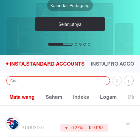
Kalendar Pedagang
Pengehosan VPS
Litecoin
Ethereum
Dagangan IPO
Tiada Pengesahan
Chancy Deposit
Selanjutnya
Selanjutnya
Selanjutnya
Selanjutnya
Selanjutnya
INSTA.STANDARD ACCOUNTS
INSTA.PRO ACCOU
Mata wang
Saham
Indeks
Logam
Miny
Terma dagangan forex untuk kadar utama dan bersilang bagi
akaun %s. Saiz urus niaga minimum adalah 0.01 lot, harga
minimum bagi setiap pip berjumlah USD 0.01, dan margin
AUDUSD.fx
-0.27%
-0.00193
bermula dari USD 0.10.
* Dalam sesetengah kes, pertukaran (swap) mungkin berbeza
daripada nilai yang dinyatakan.