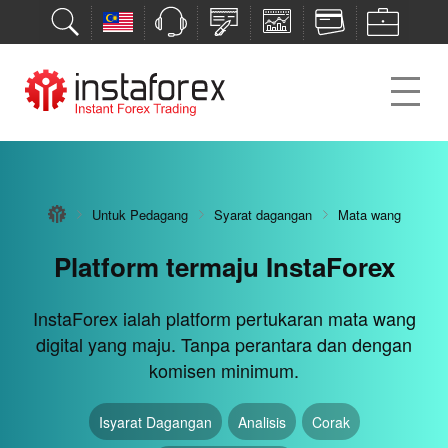
Untuk Pedagang
Untuk Pedagang
Untuk Pedagang
Untuk Pedagang
Syarat dagangan
Syarat dagangan
Syarat dagangan
Syarat dagangan
Mata wang
Mata wang
Mata wang
Mata wang
Untuk Pedagang
Syarat dagangan
Mata wang
Platform termaju InstaForex
Peluang maksimum untuk
Lebih daripada 7 kaedah
Bonus Deposit 30%
Alat pelaburan generasi baharu
dagangan yang berjaya
deposit/pengeluaran
Dapatkan bonus, tingkatkan peluang perdagangan
InstaForex ialah platform pertukaran mata wang
Sistem PAMM ialah alat pelaburan generasi
digital yang maju. Tanpa perantara dan dengan
anda, dan gandakan keuntungan.
baharu yang tersedia untuk semua.
Syarat dagangan InstaForex menyediakan peluang
Kami menjamin keselamatan deposit anda dan
komisen minimum.
maksimum untuk dagangan yang menguntungkan.
ketelusan semua transaksi.
Untuk Setiap Deposit
Bonus Kelab
Keuntungan atau Pulangan
Keselamatan
Fleksibiliti
Isyarat Dagangan
Analisis
Corak
Deposit melalui Kad Bank
Jenis Akaun
Platform Dagangan
Bitcoin
PayCo
Dagangan WEB
Tether
Kemungkinan Pengeluaran Keuntungan
Ketelusan