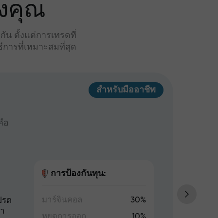
งคุณ
น ตั้งแต่การเทรดที่
การที่เหมาะสมที่สุด
สำหรับมืออาชีพ
Ins
คือ
เหมาะส
100 US
การป้องกันทุน:
มาร์จินคอล
30%
ปรด
การเท
่า
ล็อต 
หยุดการออก
10%