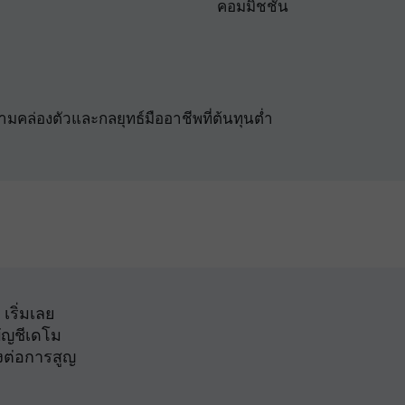
คอมมิชชั่น
วามคล่องตัวและกลยุทธ์มืออาชีพที่ต้นทุนต่ำ
เริ่มเลย
บัญชีเดโม
งต่อการสูญ