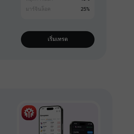
มาร์จินล็อค
25%
เริ่มเทรด
เหมา