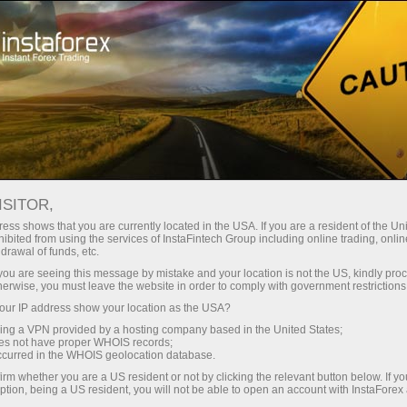
เปิดบัญชีเทรดทันที
แพลตฟอร์มการเทรด
ับผู้เริ่มต้นใหม่
สำหรับนักลงทุน
สำหรับหุ้นส่วน
แคมเ
ISITOR,
ess shows that you are currently located in the USA. If you are a resident of the Uni
ibited from using the services of InstaFintech Group including online trading, online
drawal of funds, etc.
k you are seeing this message by mistake and your location is not the US, kindly pro
herwise, you must leave the website in order to comply with government restrictions
การเทรด
ur IP address show your location as the USA?
sing a VPN provided by a hosting company based in the United States;
oes not have proper WHOIS records;
occurred in the WHOIS geolocation database.
ป็นเครื่องมือที่หลาก
irm whether you are a US resident or not by clicking the relevant button below. If y
บนานาชาติ ไม่ว่าจะเลือก
ption, being a US resident, you will not be able to open an account with InstaForex