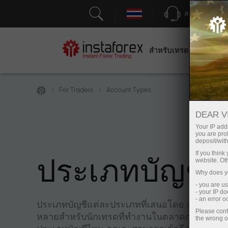
สนับสนุน
สำหรับเทรดเดอร์
สำหร
For Traders
Account Types
DEAR V
Your IP addr
you are proh
deposit/with
If you thin
website. Ot
ประเภทบัญชี
Why does yo
- you are u
- your IP d
- an error 
ประเภทบัญชีแต่ละประเภทที่เสนอโดย InstaForex เ
Please conf
หลายสำหรับนักเทรดที่ทำงานในตลาดการเงินระดั
the wrong o