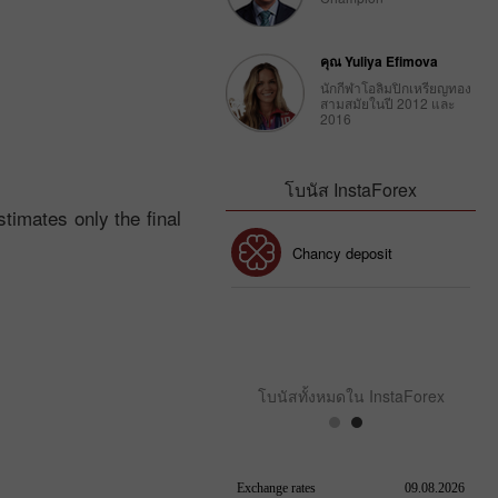
คุณ Yuliya Efimova
นักกีฬาโอลิมปิกเหรียญทอง
สามสมัยในปี 2012 และ
2016
โบนัส InstaForex
timates only the final
โบนัส 30%
Chancy deposit
คลับโบนัส InstaForex
โบนัสทั้งหมดใน InstaForex