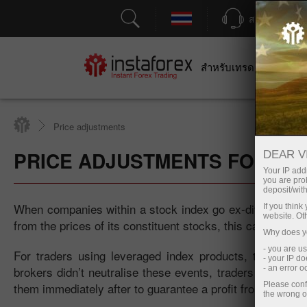
สนับสนุน
สำหรับเทรดเดอร์
สำหร
Price adjustments
PRICE ADJUSTMENTS FOR IND
DEAR V
Your IP addr
you are proh
deposit/with
When companies within a stock index go ex-dividend, thei
If you thin
website. Ot
from the prices of its constituent stocks, this causes the
Why does yo
- you are u
For traders using leveraged index products, these dr
- your IP d
brokers didn’t neutralise these events, traders could ex
- an error 
them immediately after to guarantee a profit from a pric
Please conf
the wrong o