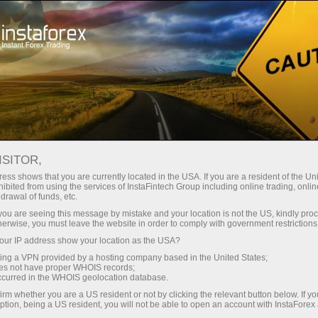
เปิดบัญชีเทรดทันที
แพลตฟอร์มการเทรด
ับผู้เริ่มต้นใหม่
สำหรับนักลงทุน
สำหรับหุ้นส่วน
แคมเ
ICES
ISITOR,
ทำการฝากเงิน
ess shows that you are currently located in the USA. If you are a resident of the Uni
ibited from using the services of InstaFintech Group including online trading, online
drawal of funds, etc.
r share prices typically fall by the dividend amount. Since 
k you are seeing this message by mistake and your location is not the US, kindly pro
herwise, you must leave the website in order to comply with government restrictions
 index level to decline by a predictable amount.
ur IP address show your location as the USA?
sing a VPN provided by a hosting company based in the United States;
ops are not genuine market moves — they are expected an
oes not have proper WHOIS records;
ploit them by opening large short positions just before the 
occurred in the WHOIS geolocation database.
e change that wasn’t driven by supply and demand.
irm whether you are a US resident or not by clicking the relevant button below. If y
ption, being a US resident, you will not be able to open an account with InstaForex