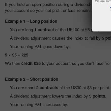
We are sorr
If you hold an open position during a dividend-related adj
your account so your net profit or loss remains unaffect
Example 1 – Long position
You are long
of the UK100 at £5 per point.
1 contract
A dividend adjustment causes the index to fall by
5 po
Your running P&L goes down by:
5 × £5 = £25
We then
to your account so you don’t lose fro
credit £25
Example 2 – Short position
You are short
of the US30 at $3 per point.
2 contracts
A dividend adjustment lowers the index by
.
3 points
Your running P&L increases by: