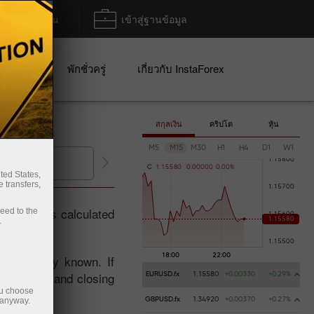
ฝาก/ถอน
เข้าสู่ฐานข้อมูล
ปญ
พักชั่วครู่
เกี่ยวกับ InstaForex
สกุลเงิน
คริปโต
หุ้น
M5
M15
M30
H1
H4
D1
W1
ถอนเงิน
เปิดบัญชีเทรด
เ
C
1
.
1
5
5
8
0
0
.
0
0
0
0
0
0
.
0
0
%
ted States,
 transfers,
an index is calculated
ceed to the
.
d publicly known. If
adjustment and closing
EURUSD.fx
1.15580
+0.00330
+0.29%
ou choose
 anyway.
GBPUSD.fx
1.34920
+0.00370
+0.27%