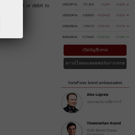
ng a credit or debit to
USDJPY.fx
157.805
-0.629
-0.40%
USDCHF.fx
0.80800
-0.00420
-0.52%
USDCAD.fx
1.39410
-0.00720
-0.51%
AUDUSD.fx
0.70660
+0.00340
+0.48%
เปิดบัญชีเทรด
ดาวน์โหลดแพลตฟอร์มการเทรด
InstaForex brand ambassadors
Ales Loprais
รองแชมป์แรลลี่ดาการ์
Viswanathan Anand
XVth World Chess
Champion