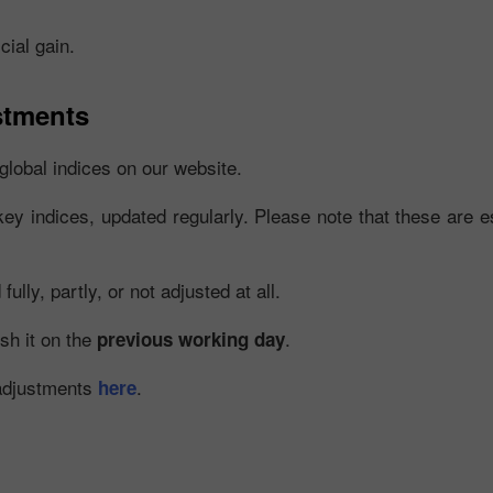
cial gain.
stments
global indices on our website.
key indices, updated regularly. Please note that these are es
โบนัส 30%
Chancy deposit
lly, partly, or not adjusted at all.
คลับโบนัส InstaForex
ish it on the
.
previous working day
 adjustments
.
here