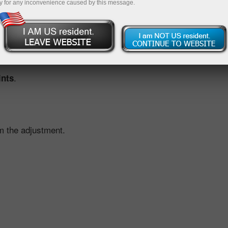
y for any inconvenience caused by this message.
ustment, we offset the effect for you. This is done by applyi
ed by the scheduled dividend move.
.
ints
m the adjustment.