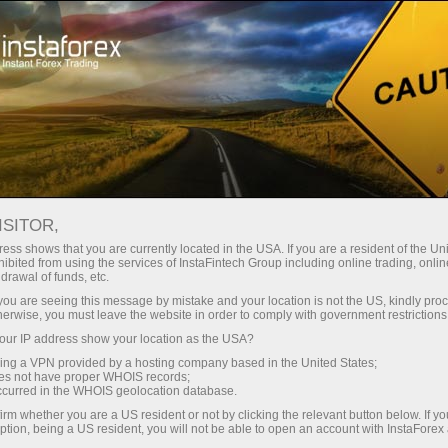
การแข่งขัน
Campaigns
ISITOR,
การแข่งขันและแคมเปญ
ess shows that you are currently located in the USA. If you are a resident of the Uni
ibited from using the services of InstaFintech Group including online trading, online
จากทาง InstaForex
drawal of funds, etc.
k you are seeing this message by mistake and your location is not the US, kindly pro
herwise, you must leave the website in order to comply with government restrictions
InstaForex จัดการแข่งขันฟอเร็กซ์อันน่าตื่นเต้น
ur IP address show your location as the USA?
อยู่เป็นประจำเพื่อให้ผู้เข้าร่วมมาทดสอบทักษะ
sing a VPN provided by a hosting company based in the United States;
การซื้อขายของพวกเขา ผู้ชนะการแข่งขันจะได้
oes not have proper WHOIS records;
รับรางวัลไปจริง โดยเงินรางวัลประจำปีมากกว่า
occurred in the WHOIS geolocation database.
500,000ดอลลาร์! นอกจากนั้นคุณสามารถคว้ารถ
irm whether you are a US resident or not by clicking the relevant button below. If y
ption, being a US resident, you will not be able to open an account with InstaForex
พรีเมี่ยม อุปกรณ์ติดต่อสื่อสารรุ่นใหม่หรือทริป