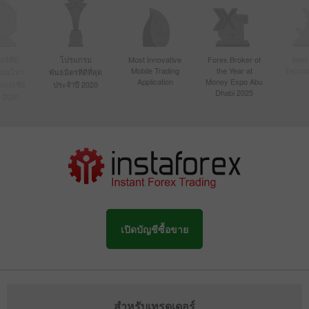
การแข่งขัน FX-1 Rally
์ที่มี
โปรแกรม
Most Innovative
Forex Broker of
Best
การแข่งขัน Real Scalping
Mobile Trading
the Year at
Techno
ื่อนไหว
พันธมิตรที่ดีที่สุด
Application
Money Expo Abu
ในเอเชีย
ประจำปี 2020
Dhabi 2025
 2020
การแข่งขัน Lucky Trader
เปิดบัญชีซื้อขาย
สำหรับเทรดเดอร์