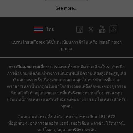
See more...
ไทย
แบรน InstaForex
ได้ขึ้นทะเบียนการค้าในเครือ InstaFintech
group
การเปิดเผยความเสี่ยง:
การลงทุนทั้งหมดมีความเสี่ยงในระดับหนึ่ง
การซื้อขายผลิตภัณฑ์ทางการเงินอนุพันธ์มีความเสี่ยงสูงที่จะสูญเสีย
เงินอย่างรวดเร็วเนื่องจากเลเวอเรจ คุณไม่ควรทำการซื้อขาย
ตราสารเหล่านี้หากคุณไม่เข้าใจอย่างถ่องแท้ถึงลักษณะของธุรกรรม
ที่คุณกำลังทำอยู่และขอบเขตที่แท้จริงของความเสี่ยง การลงทุน
ประเภทนี้อาจเหมาะสมสำหรับนักลงทุนบางราย แต่ไม่เหมาะสำหรับ
ทุกคน
อินสแตนท์ เทรดดิ้ง จำกัด, หมายเลขทะเบียน 1811672
ที่อยู่: ชั้น 4, อาคารวอเตอร์ส เอดจ์, เมอริเดียน พลาซ่า, โร้ดทาวน์,
ทอร์โตลา, หมู่เกาะบริติชเวอร์จิน