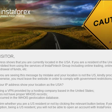
พักชั่วครู่
ฟอรั่ม
ฟอรั่ม MT5 FOREX และ
ISITOR,
INSTAFOREX สำหรับเทรดเดอร์
ess shows that you are currently located in the USA. If you are a resident of the Uni
ibited from using the services of InstaFintech Group including online trading, online
drawal of funds, etc.
k you are seeing this message by mistake and your location is not the US, kindly pro
herwise, you must leave the website in order to comply with government restrictions
เปิดบัญชีซื้อขาย
ur IP address show your location as the USA?
sing a VPN provided by a hosting company based in the United States;
oes not have proper WHOIS records;
เปิดบัญชีเดโม่
occurred in the WHOIS geolocation database.
irm whether you are a US resident or not by clicking the relevant button below. If y
ption, being a US resident, you will not be able to open an account with InstaForex