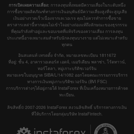
การเปิดเผยความเสี่ยง:
การลงทุนทั้งหมดมีความเสี่ยงในระดับหนึ่ง
การซื้อขายผลิตภัณฑ์ทางการเงินอนุพันธ์มีความเสี่ยงสูงที่จะสูญเสีย
เงินอย่างรวดเร็วเนื่องจากเลเวอเรจ คุณไม่ควรทำการซื้อขาย
ตราสารเหล่านี้หากคุณไม่เข้าใจอย่างถ่องแท้ถึงลักษณะของธุรกรรม
ที่คุณกำลังทำอยู่และขอบเขตที่แท้จริงของความเสี่ยง การลงทุน
ประเภทนี้อาจเหมาะสมสำหรับนักลงทุนบางราย แต่ไม่เหมาะสำหรับ
ทุกคน
อินสแตนท์ เทรดดิ้ง จำกัด, หมายเลขทะเบียน 1811672
ที่อยู่: ชั้น 4, อาคารวอเตอร์ส เอดจ์, เมอริเดียน พลาซ่า, โร้ดทาวน์,
ทอร์โตลา, หมู่เกาะบริติชเวอร์จิน
หมายเลขใบอนุญาต SIBA/L/14/1082 ออกโดยคณะกรรมการบริการ
ทางการเงินหมู่เกาะบริติชเวอร์จิน (BVI FSC)
การบริการต่างๆได้อยู่ภายใต้ InstaForex ที่เป็นเครื่องหมายการค้าจด
ทะเบียน.
ลิขสิทธิ์© 2007-2026 InstaForex สงวนลิขสิทธิ์ บริการทางการเงิน
ที่ให้บริการโดยกลุ่มบริษัท InstaFintech.