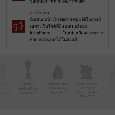
ข้อเสนอจากเทรดเดอร์ PAMM
การโฆษณา
นำเสนอหน้าเว็บไซต์ของคุณได้ในตรงนี้
เฉพาะเว็บไซต์ที่มีแบนเนอร์ของ
InstaForex ในหน้าหลักจะสามารถ
ทำการนำเสนอได้ในส่วนนี้
์ที่มี
โปรแกรม
Most Innovative
Forex Broker of
Best
Mobile Trading
the Year at
Techno
ื่อนไหว
พันธมิตรที่ดีที่สุด
Application
Money Expo Abu
ในเอเชีย
ประจำปี 2020
Dhabi 2025
 2020