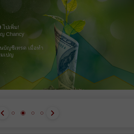
bearish imbalance
0
ไปเพิ่ม!
ญ Chancy
บัญชีเทรด เมื่อทำ
แคมเปญ