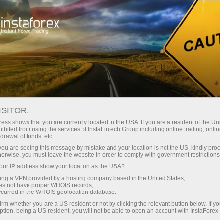
เปิดบัญชีเทรดทันที
แพลตฟอร์มการเทรด
ับผู้เริ่มต้นใหม่
สำหรับนักลงทุน
สำหรับหุ้นส่วน
แคมเ
ISITOR,
ess shows that you are currently located in the USA. If you are a resident of the Uni
ibited from using the services of InstaFintech Group including online trading, online
drawal of funds, etc.
k you are seeing this message by mistake and your location is not the US, kindly pro
ทุนมือใหม่
herwise, you must leave the website in order to comply with government restrictions
ำเป็นต้อง
ur IP address show your location as the USA?
พในตลาด
sing a VPN provided by a hosting company based in the United States;
oes not have proper WHOIS records;
occurred in the WHOIS geolocation database.
irm whether you are a US resident or not by clicking the relevant button below. If y
ption, being a US resident, you will not be able to open an account with InstaForex