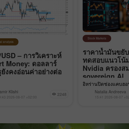
Stock Markets
al analysis
ราคาน้ำมันขยับ
USD – การวิเคราะห์
ทดสอบแนวโน้
t Money: ดอลลาร์
Nvidia ครองสม
ฐยังคงอ่อนค่าอย่างต่อ
sovereign AI
อิหร่านปิดช่องแคบฮอร์
 EUR/USD ยังคงเคลื่อนไหวอยู่ใน
“ศัตรู” ผ่าน, Bitcoin
amir Klishi
Natalia Andreeva
2248
ตุ้นขาลงในกรอบย่อย (local
ขาลง, Nvidia ควบคุ
9:43 2026-08-07 +02:00
15:41 2026-08-07 +0
impulse) ที่เริ่มต้นเมื่อวันที่ 17
sovereign AI และ Go
แต่ในแต่ละวันที่ผ่านไป ฝั่ง
เข้าซื้อกิจการ Mecha
็กำลังเข้าใกล้จุดที่จะสามารถ
รนด์ของตัวเองได้มากขึ้น สิ่งที่
ต้องทำมีเพียงอย่างเดียวคือ