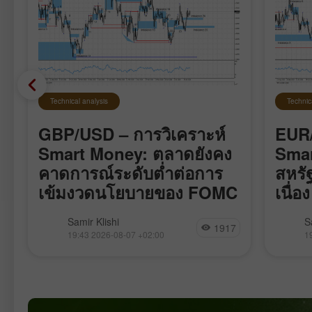
Technical analysis
Technic
GBP/USD – การวิเคราะห์
EUR/
Smart Money: ตลาดยังคง
Smar
คาดการณ์ระดับต่ำต่อการ
สหรั
เข้มงวดนโยบายของ FOMC
เนื่อง
คู่เงิน GBP/USD เคลื่อนไหวค่อนข้าง
คู่เงิน
Samir Klishi
S
1917
ร
สงบตลอดสัปดาห์นี้ เหมือนกำลังรอ
แรงกระ
19:43 2026-08-07 +02:00
1
รายงานสำคัญที่สุดซึ่งออกมาในวันนี้
bearish 
รายงานชุดนี้แทบจะปิดฉากการถกเถียง
เมษายน 
เรื่องที่ว่า FOMC จะขึ้นอัตราดอกเบี้ยใน
กระทิงก
เดือนกันยายนหรือไม่ ตัวเลข Nonfarm
สร้างเท
Payrolls ปรับลดลงเป็นเดือนที่สี่ติดต่อกัน
พวกเขา