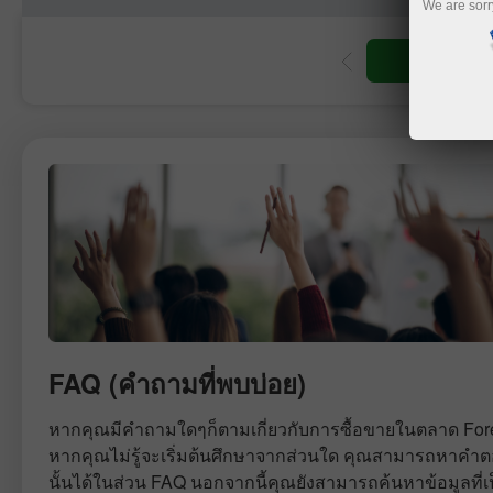
We are sorr
ญชีซื้อขาย
เปิดบัญชีเดโม่
FAQ (คำถามที่พบบ่อย)
หากคุณมีคำถามใดๆก็ตามเกี่ยวกับการซื้อขายในตลาด For
หากคุณไม่รู้จะเริ่มต้นศึกษาจากส่วนใด คุณสามารถหาคำต
นั้นได้ในส่วน FAQ นอกจากนี้คุณยังสามารถค้นหาข้อมูลที่เ