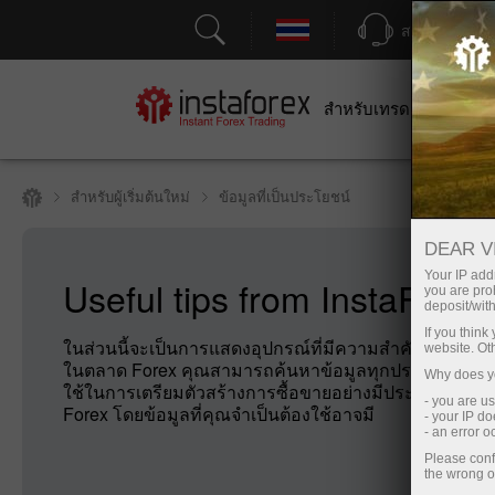
สนับสนุน
สำหรับเทรดเดอร์
สำหร
สำหรับผู้เริ่มต้นใหม่
ข้อมูลที่เป็นประโยชน์
DEAR V
Your IP addr
Useful tips from InstaForex
you are proh
deposit/with
If you thin
ในส่วนนี้จะเป็นการแสดงอุปกรณ์ที่มีความสำคัญต่อนักลง
website. Ot
ในตลาด Forex คุณสามารถค้นหาข้อมูลทุกประเภทที่คุณจ
Why does yo
ใช้ในการเตรียมตัวสร้างการซื้อขายอย่างมีประสิทธิภา
- you are u
Forex โดยข้อมูลที่คุณจำเป็นต้องใช้อาจมี
- your IP d
- an error 
Please conf
the wrong o