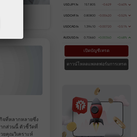
USDJPY.fx
157.805
-0.629
-0.40%
ากเงิน
การถอนเงิน
USDCHF.fx
0.80800
-0.00420
-0.52%
USDCAD.fx
1.39410
-0.00720
-0.51%
AUDUSD.fx
0.70660
+0.00340
+0.48%
เปิดบัญชีเทรด
ดาวน์โหลดแพลตฟอร์มการเทรด
กิจที่หลากหลายซึ่ง
วนนี้ ตัวชี้วัดที่
่วยคุณวิเคราะห์