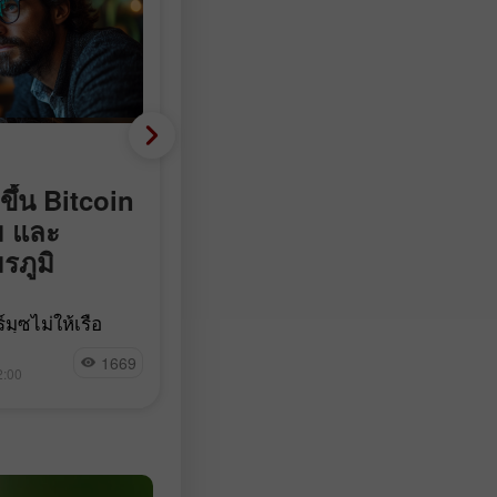
Fundamental analysis
ขึ้น Bitcoin
ติดลบ 23,000 แทนที่จะบ
ม และ
90,000: ตลาดแรงงานสหร
รภูมิ
พลิกติดลบอย่างไม่คาดคิด
จำนวน Nonfarm payrolls ในสหรัฐฯ
มุซไม่ให้เรือ
ลดลง 23,000 ตำแหน่งในเดือน
 แตะเส้นแนวโน้ม
Jakub Novak
กรกฎาคม ในขณะที่นักเศรษฐศาสตร์
1669
17
ม 92% ของ
2:00
15:17 2026-08-07 +02:00
คาดการณ์ว่าจะเพิ่มขึ้นในช่วง 83,00
ogle กำลังเจรจา
97,500 ตำแหน่ง ตามข้อมูลจาก Bur
nize
of Labor Statistics