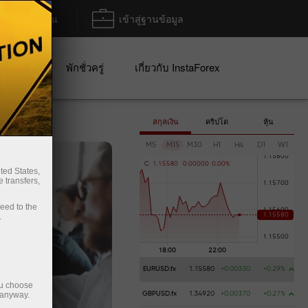
ฝาก/ถอน
เข้าสู่ฐานข้อมูล
ปญ
พักชั่วครู่
เกี่ยวกับ InstaForex
สกุลเงิน
คริปโต
หุ้น
M5
M15
M30
H1
H4
D1
W1
C
1
.
1
5
5
8
0
0
.
0
0
0
0
0
0
.
0
0
%
ted States,
 transfers,
ceed to the
.
EURUSD.fx
1.15580
+0.00330
+0.29%
ou choose
 anyway.
GBPUSD.fx
1.34920
+0.00370
+0.27%