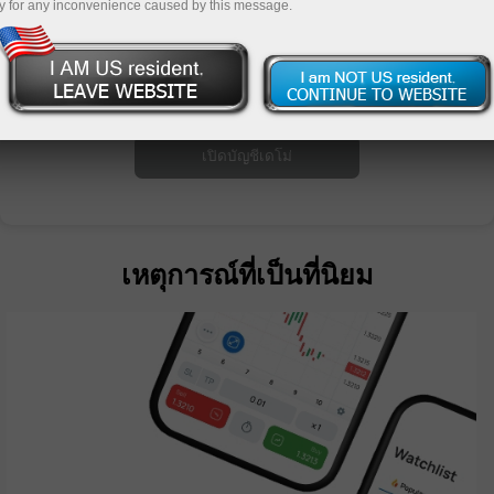
y for any inconvenience caused by this message.
ย
เหตุการณ์ที่เป็นที่นิยม