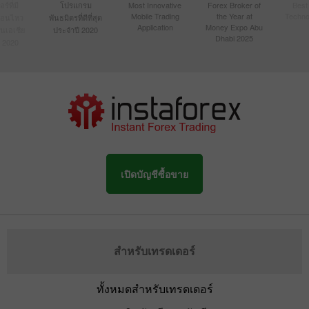
์ที่มี
โปรแกรม
Most Innovative
Forex Broker of
Best
Mobile Trading
the Year at
Techno
ื่อนไหว
พันธมิตรที่ดีที่สุด
Application
Money Expo Abu
ในเอเชีย
ประจำปี 2020
Dhabi 2025
 2020
เปิดบัญชีซื้อขาย
สำหรับเทรดเดอร์
ทั้งหมดสำหรับเทรดเดอร์