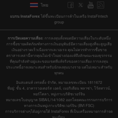
ไทย
แบรน InstaForex
ได้ขึ้นทะเบียนการค้าในเครือ InstaFintech
group
การเปิดเผยความเสี่ยง:
การลงทุนทั้งหมดมีความเสี่ยงในระดับหนึ่ง
การซื้อขายผลิตภัณฑ์ทางการเงินอนุพันธ์มีความเสี่ยงสูงที่จะสูญเสีย
เงินอย่างรวดเร็วเนื่องจากเลเวอเรจ คุณไม่ควรทำการซื้อขาย
ตราสารเหล่านี้หากคุณไม่เข้าใจอย่างถ่องแท้ถึงลักษณะของธุรกรรม
ที่คุณกำลังทำอยู่และขอบเขตที่แท้จริงของความเสี่ยง การลงทุน
ประเภทนี้อาจเหมาะสมสำหรับนักลงทุนบางราย แต่ไม่เหมาะสำหรับ
ทุกคน
อินสแตนท์ เทรดดิ้ง จำกัด, หมายเลขทะเบียน 1811672
ที่อยู่: ชั้น 4, อาคารวอเตอร์ส เอดจ์, เมอริเดียน พลาซ่า, โร้ดทาวน์,
ทอร์โตลา, หมู่เกาะบริติชเวอร์จิน
หมายเลขใบอนุญาต SIBA/L/14/1082 ออกโดยคณะกรรมการบริการ
ทางการเงินหมู่เกาะบริติชเวอร์จิน (BVI FSC)
การบริการต่างๆได้อยู่ภายใต้ InstaForex ที่เป็นเครื่องหมายการค้าจด
ทะเบียน.