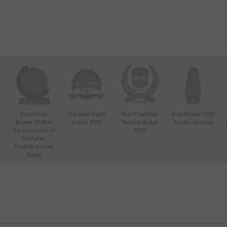
d
Best Forex
The best crypto
Best Customer
Best Broker 2022
Broker 2023 at
broker 2022
Service Broker
in Latin America
4
the conclusion of
2022
the Forex
Traders Summit
Dubai