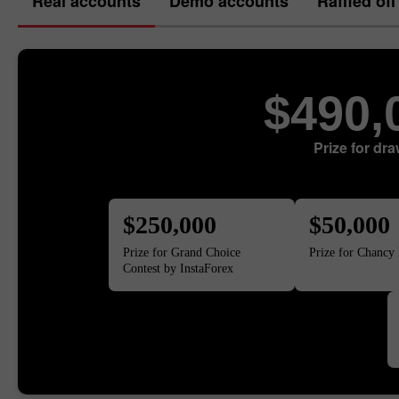
Real accounts
Demo accounts
Raffled off
$490,
Prize for dr
$250,000
$50,000
Prize for Grand Choice
Prize for Chancy 
Contest by InstaForex