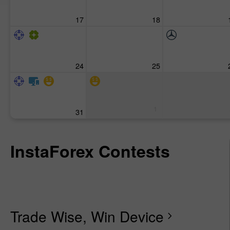
17
18
24
25
1
31
InstaForex Contests
Trade Wise, Win Device
chevron_right