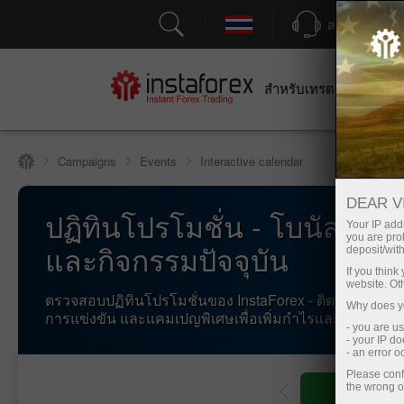
สนับสนุน
สำหรับเทรดเดอร์
สำหร
Campaigns
Events
Interactive calendar
DEAR V
ปฏิทินโปรโมชั่น - โบนัสฟอเร็
Your IP addr
you are proh
และกิจกรรมปัจจุบัน
deposit/with
If you thin
website. Ot
ตรวจสอบปฏิทินโปรโมชั่นของ InstaForex - ติดตามโบนัสฟอ
Why does yo
การแข่งขัน และแคมเปญพิเศษเพื่อเพิ่มกำไรและรางวัล
- you are u
- your IP d
- an error 
Please conf
the wrong o
เปิดบัญชีซ