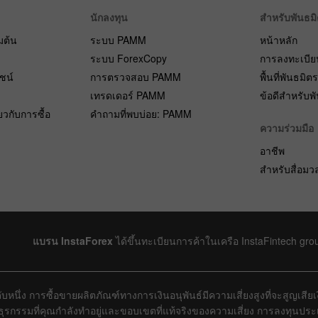
นักลงทุน
สำหรับพันธม
่มต้น
ระบบ PAMM
หน้าหลัก
ระบบ ForexCopy
การลงทะเบีย
ยชน์
การตรวจสอบ PAMM
พื้นที่พันธมิต
เทรดเดอร์ PAMM
ข้อดีสำหรับพ
ยวกับการซื้อ
คำถามที่พบบ่อย: PAMM
ความร่วมมือ
อาชีพ
สำหรับสื่อม
แบรน InstaForex
ได้ขึ้นทะเบียนการค้าในเครือ InstaFintech gro
บหนึ่ง การซื้อขายผลิตภัณฑ์ทางการเงินอนุพันธ์มีความเสี่ยงสูงที่จะสูญเสี
งธุรกรรมที่คุณกำลังทำอยู่และขอบเขตที่แท้จริงของความเสี่ยง การลงทุนป