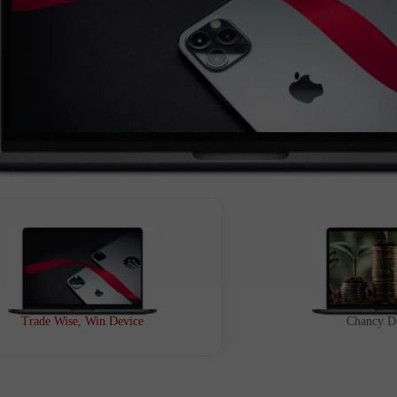
Trade Wise, Win Device
Chancy D