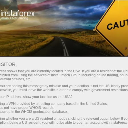
เปิดบัญชีเทรดทันที
แพลตฟอร์มการเทรด
ับผู้เริ่มต้นใหม่
สำหรับนักลงทุน
สำหรับหุ้นส่วน
แคมเ
ISITOR,
กซ์
ess shows that you are currently located in the USA. If you are a resident of the Uni
ibited from using the services of InstaFintech Group including online trading, online
drawal of funds, etc.
k you are seeing this message by mistake and your location is not the US, kindly pro
herwise, you must leave the website in order to comply with government restrictions
เร็กซ์,
ur IP address show your location as the USA?
sing a VPN provided by a hosting company based in the United States;
oes not have proper WHOIS records;
occurred in the WHOIS geolocation database.
irm whether you are a US resident or not by clicking the relevant button below. If y
ption, being a US resident, you will not be able to open an account with InstaForex
ื้อขาย
เปิดบัญชีเดโม่