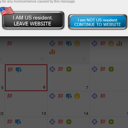
y for any inconvenience caused by this message.
Send Feedbac
9
30
31
6
5
7
12
13
14