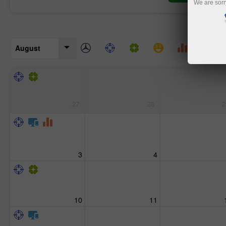
We are sorr
August
27
28
2
3
4
10
11