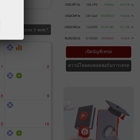
USDJPY.fx
158.395
+0.644
+0.41%
USDCHF.fx
0.81240
+0.00520
+0.64%
USDCAD.fx
1.40300
+0.00180
+0.13%
k
How does it work?
AUDUSD.fx
0.70330
-0.00240
-0.34%
เปิดบัญชีเทรด
1
2
ดาวน์โหลดแพลตฟอร์มการเทรด
8
9
15
16