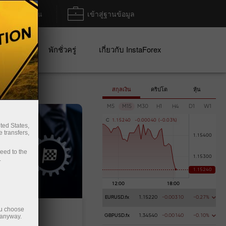
ฝาก/ถอน
เข้าสู่ฐานข้อมูล
ปญ
พักชั่วครู่
เกี่ยวกับ InstaForex
สกุลเงิน
คริปโต
หุ้น
M5
M15
M30
H1
H4
D1
W1
C
1
.
1
5
2
4
0
-
0
.
0
0
0
4
0
(
-
0
.
0
3
%
)
ted States,
 transfers,
ceed to the
.
EURUSD.fx
1.15220
-0.00310
-0.27%
ou choose
 anyway.
GBPUSD.fx
1.34540
-0.00140
-0.10%
การฝากเ