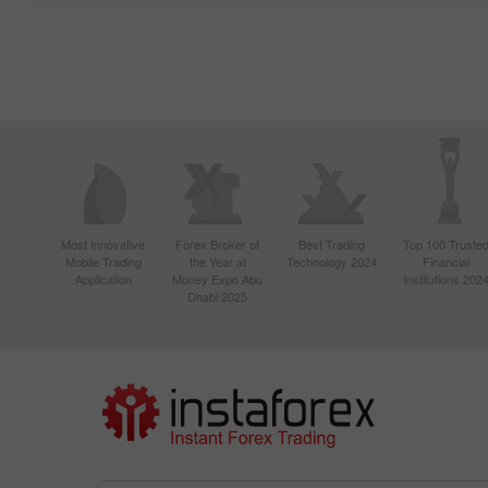
Most Innovative
Forex Broker of
Best Trading
Top 100 Truste
Mobile Trading
the Year at
Technology 2024
Financial
Application
Money Expo Abu
Institutions 202
Dhabi 2025