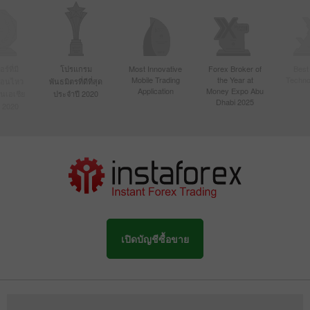
์ที่มี
โปรแกรม
Most Innovative
Forex Broker of
Best
Mobile Trading
the Year at
Techno
ื่อนไหว
พันธมิตรที่ดีที่สุด
Application
Money Expo Abu
ในเอเชีย
ประจำปี 2020
Dhabi 2025
 2020
เปิดบัญชีซื้อขาย