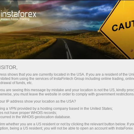
เกี่ยวกับ InstaForex
ดาวเด่นของ InstaForex
ISITOR,
A man is known by the
ess shows that you are currently located in the USA. If you are a resident of the Uni
ibited from using the services of InstaFintech Group including online trading, online
company he keeps!
drawal of funds, etc.
k you are seeing this message by mistake and your location is not the US, kindly pro
herwise, you must leave the website in order to comply with government restrictions
และทางเรา พร้อมที่จะบอกคุณเกี่ยวกับ สิ่งที่บริษัท
ur IP address show your location as the USA?
ต้องการรักษาไว้ สำหรับบริษัทเพื่อนบ้านบางแห่ง
sing a VPN provided by a hosting company based in the United States;
ก็อาจจะดูแตกต่างไปจากพวกเราบ้าง แต่ก็มีสิ่ง
oes not have proper WHOIS records;
หนึ่งที่เหมือนกัน ก็คือพวกเขามุ่งมั่นที่จะเดินหน้า
occurred in the WHOIS geolocation database.
ต่อไป! หลังจากประสบความสำเร็จมาแล้วในชีวิต
irm whether you are a US resident or not by clicking the relevant button below. If y
ption, being a US resident, you will not be able to open an account with InstaForex
ของพวกเขา แต่พวกเขาก็ไม่ได้หยุดแต่เพียงเท่านี้