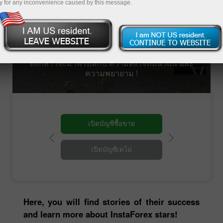
และยังเดินต่อไป แต่ละคนมีประสบการณ์ไม่เพียง
y for any inconvenience caused by this message.
แต่ ชัยชนะ แต่ยังมาพร้อมกับความล้มเหลว
อย่างไรก็ตาม อุปสรรคไม่ได้หยุดผู้มีความ
สามารถที่แท้จริงได้ แต่กลับกระตุ้นให้พวกเขา
พยายามมากกว่าเดิม สำหรับแบรนด์แอมบาสเด
อร์ของทางเราคือ ผู้ที่แสดงให้เห็นว่าความสำเร็จ
ดังกล่าวจะมาพร้อมกับ ความตั้งใจที่แน่วแน่ และ
ความพยายาม !
เปิดบัญชีซื้อขาย
เปิดบัญชีเดโม่
Here, you will find stories of their success
and learn more about InstaForex stars!