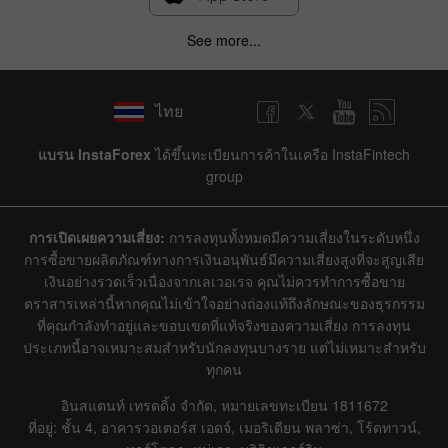
See more...
ไทย
แบรน InstaForex
ได้ขึ้นทะเบียนการค้าในเครือ InstaFintech
group
การเปิดเผยความเสี่ยง:
การลงทุนทั้งหมดมีความเสี่ยงในระดับหนึ่ง
การซื้อขายผลิตภัณฑ์ทางการเงินอนุพันธ์มีความเสี่ยงสูงที่จะสูญเสีย
เงินอย่างรวดเร็วเนื่องจากเลเวอเรจ คุณไม่ควรทำการซื้อขาย
ตราสารเหล่านี้หากคุณไม่เข้าใจอย่างถ่องแท้ถึงลักษณะของธุรกรรม
ที่คุณกำลังทำอยู่และขอบเขตที่แท้จริงของความเสี่ยง การลงทุน
ประเภทนี้อาจเหมาะสมสำหรับนักลงทุนบางราย แต่ไม่เหมาะสำหรับ
ทุกคน
อินสแตนท์ เทรดดิ้ง จำกัด, หมายเลขทะเบียน 1811672
ที่อยู่: ชั้น 4, อาคารวอเตอร์ส เอดจ์, เมอริเดียน พลาซ่า, โร้ดทาวน์,