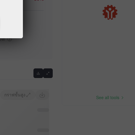
igh
low
กราฟขั้นสูง
See all tools