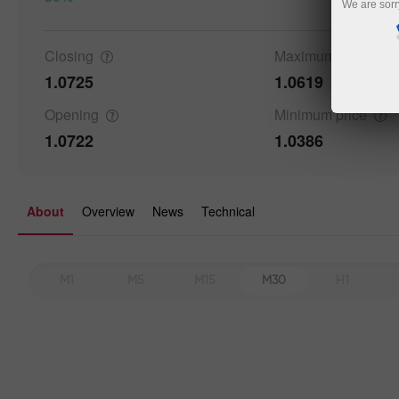
We are sorr
Closing
Maximum
price
1.0725
1.0619
Opening
Minimum
price
1.0722
1.0386
About
Overview
News
Technical
M1
M5
M15
M30
H1