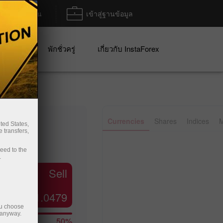
ฝาก/ถอน
เข้าสู่ฐานข้อมูล
ปญ
พักชั่วครู่
เกี่ยวกับ InstaForex
Currencies
Shares
Indices
M
ted States,
 transfers,
ceed to the
.
Sell
1.0479
ou choose
 anyway.
50%