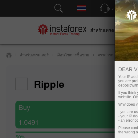
สนับสนุน
สำหรับเทรดเดอร์
สำหร
สำหรับเทรดเดอร์
เงื่อนไขการซื้อขาย
ตราสารการซื้อขาย
DEAR V
Your IP addr
Ripple
you are proh
deposit/with
If you thin
website. Ot
Buy
Why does yo
- you are u
- your IP d
1.0491
- an error 
Please conf
the wrong o
50%