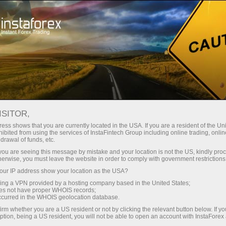
เปิดบัญชีเทรดทันที
แพลตฟอร์มการเทรด
ับผู้เริ่มต้นใหม่
สำหรับนักลงทุน
สำหรับหุ้นส่วน
แคมเ
#RIPPLE
ISITOR,
1.0491
ess shows that you are currently located in the USA. If you are a resident of the Uni
(
%)
ibited from using the services of InstaFintech Group including online trading, online
drawal of funds, etc.
06 Aug 2026 08:00
k you are seeing this message by mistake and your location is not the US, kindly pro
herwise, you must leave the website in order to comply with government restrictions
ur IP address show your location as the USA?
sing a VPN provided by a hosting company based in the United States;
oes not have proper WHOIS records;
occurred in the WHOIS geolocation database.
irm whether you are a US resident or not by clicking the relevant button below. If y
ption, being a US resident, you will not be able to open an account with InstaForex
Traders' feedback