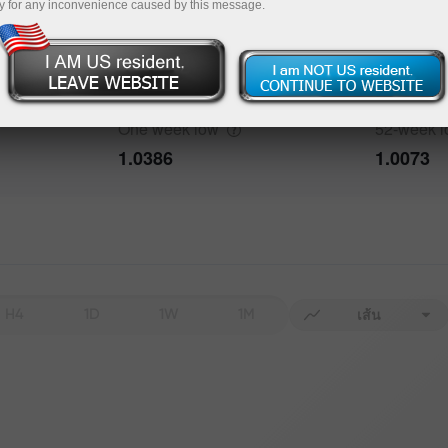
y for any inconvenience caused by this message.
One week
high
52-week
h
1.0931
3.3814
One week
low
52-week
1.0386
1.0073
H4
1D
1W
1M
เส้น