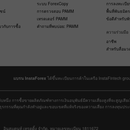
ระบบ ForexCopy
การลงทะเบีย
ยชน์
การตรวจสอบ PAMM
พื้นที่พันธมิต
เทรดเดอร์ PAMM
ข้อดีสำหรับพ
ยวกับการซื้อ
คำถามที่พบบ่อย: PAMM
ความร่วมมือ
อาชีพ
สำหรับสื่อม
แบรน InstaForex
ได้ขึ้นทะเบียนการค้าในเครือ InstaFintech gro
บหนึ่ง การซื้อขายผลิตภัณฑ์ทางการเงินอนุพันธ์มีความเสี่ยงสูงที่จะสูญเสี
งธุรกรรมที่คุณกำลังทำอยู่และขอบเขตที่แท้จริงของความเสี่ยง การลงทุนป
อินสแตนท์ เทรดดิ้ง จำกัด, หมายเลขทะเบียน 1811672