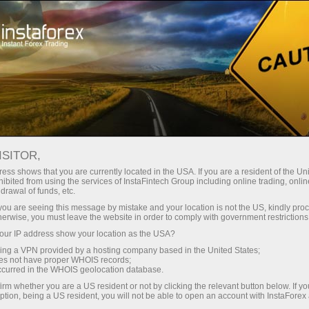
สำหรับเทรดเดอร์
เทรดดิ้งบิทคอยน์
ISITOR,
ซื้อขาย Bitcoin กับ
ess shows that you are currently located in the USA. If you are a resident of the Uni
ibited from using the services of InstaFintech Group including online trading, online
InstaForex
drawal of funds, etc.
k you are seeing this message by mistake and your location is not the US, kindly pro
herwise, you must leave the website in order to comply with government restrictions
ในหน้านี้จะมีรายละเอียดทั่วไปเกี่ยวกับ หนึ่งในเงิน
ur IP address show your location as the USA?
ดิจิตอลที่ได้รับความนิยมมากที่สุด นั้นก็คือ บิท
sing a VPN provided by a hosting company based in the United States;
คอยน์
oes not have proper WHOIS records;
occurred in the WHOIS geolocation database.
irm whether you are a US resident or not by clicking the relevant button below. If y
ption, being a US resident, you will not be able to open an account with InstaForex