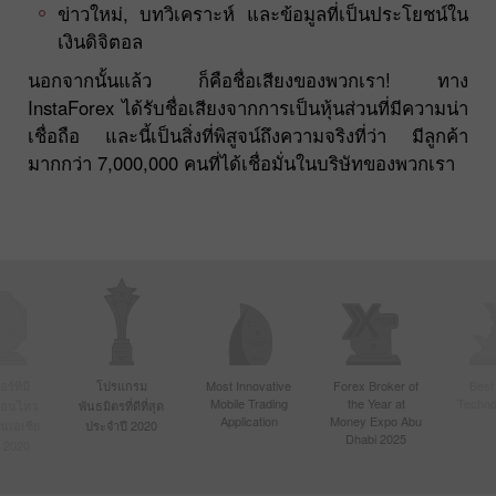
ข่าวใหม่, บทวิเคราะห์ และข้อมูลที่เป็นประโยชน์ใน
เงินดิจิตอล
นอกจากนั้นแล้ว ก็คือชื่อเสียงของพวกเรา! ทาง
InstaForex ได้รับชื่อเสียงจากการเป็นหุ้นส่วนที่มีความน่า
เชื่อถือ และนี้เป็นสิ่งที่พิสูจน์ถึงความจริงที่ว่า มีลูกค้า
มากกว่า 7,000,000 คนที่ได้เชื่อมั่นในบริษัทของพวกเรา
์ที่มี
โปรแกรม
Most Innovative
Forex Broker of
Best
Mobile Trading
the Year at
Techno
ื่อนไหว
พันธมิตรที่ดีที่สุด
Application
Money Expo Abu
ในเอเชีย
ประจำปี 2020
Dhabi 2025
 2020