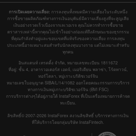
การเปิดเผยความเสี่ยง:
การลงทุนทั้งหมดมีความเสี่ยงในระดับหนึ่ง
การซื้อขายผลิตภัณฑ์ทางการเงินอนุพันธ์มีความเสี่ยงสูงที่จะสูญเสีย
เงินอย่างรวดเร็วเนื่องจากเลเวอเรจ คุณไม่ควรทำการซื้อขาย
ตราสารเหล่านี้หากคุณไม่เข้าใจอย่างถ่องแท้ถึงลักษณะของธุรกรรม
ที่คุณกำลังทำอยู่และขอบเขตที่แท้จริงของความเสี่ยง การลงทุน
ประเภทนี้อาจเหมาะสมสำหรับนักลงทุนบางราย แต่ไม่เหมาะสำหรับ
ทุกคน
อินสแตนท์ เทรดดิ้ง จำกัด, หมายเลขทะเบียน 1811672
ที่อยู่: ชั้น 4, อาคารวอเตอร์ส เอดจ์, เมอริเดียน พลาซ่า, โร้ดทาวน์,
ทอร์โตลา, หมู่เกาะบริติชเวอร์จิน
หมายเลขใบอนุญาต SIBA/L/14/1082 ออกโดยคณะกรรมการบริการ
ทางการเงินหมู่เกาะบริติชเวอร์จิน (BVI FSC)
การบริการต่างๆได้อยู่ภายใต้ InstaForex ที่เป็นเครื่องหมายการค้าจด
ทะเบียน.
ลิขสิทธิ์© 2007-2026 InstaForex สงวนลิขสิทธิ์ บริการทางการเงิน
ที่ให้บริการโดยกลุ่มบริษัท InstaFintech.