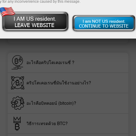
y for any inconvenience caused by this message.
ย
อะไรคือคริปโตเคอเรนซี่ ?
คริปโตเคอเรนซี่มันใช้งานอย่างไร?
อะไรคือบิทคอยน์ (bitcoin)?
วิธีการเทรดด้วย BTC?