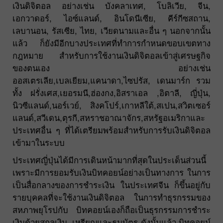
เงินดิจิตอล อย่างเช่น บังคลาเทศ, โบลิเวีย, จีน,
เอกวาดอร์, ไอซ์แลนด์, อินโดนีเซีย, คีร์กีซสถาน,
เลบานอน, รัสเซีย, ไทย, เวียดนามและอื่น ๆ นอกจากนั้น
แล้ว ก็ยังมีอีกบางประเทศที่ทำการกำหนดขอบเขตทาง
กฎหมาย สำหรับการใช้งานเงินดิจิตอลเข้าสู่เศรษฐกิจ
ของตนเอง อย่างเช่น
ออสเตรเลีย,เบลเยียม,แคนาดา,ไซปรัส, เดนมาร์ก รวม
ทั้ง ฝรั่งเศส,เยอรมนี,ฮ่องกง,อิสราเอล ,อิตาลี, ญี่ปุ่น,
นิวซีแลนด์,นอร์เวย์, สิงคโปร์,เกาหลีใต้,สเปน,สวิตเซอร์
แลนด์,สวีเดน,ตุรกี,สหราชอาณาจักร,สหรัฐอเมริกาและ
ประเทศอื่น ๆ ที่ได้เตรียมพร้อมสำหรับการรับเงินดิจิตอล
เข้ามาในระบบ
ประเทศญี่ปุ่นได้มีการเดินหน้ามากที่สุดในประเด็นส่วนนี้
เพราะมีการยอมรับเงินบิทคอยน์อย่างเป็นทางการ ในการ
เป็นสื่อกลางของการชำระเงิน ในประเทศจีน ก็ขึ้นอยู่กับ
รายบุคคลที่จะใช้งานเงินดิจิตอล ในการทำธุรกรรมของ
สหภาพยุโรปกับ บิทคอยน์เองก็ถือเป็นธุรกรรมการชำระ
เงินด้วยสกุลเงิน, เหรียญและธนบัตร ดังนั้นแล้ว บิทคอยน์