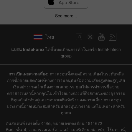
See more...
ไทย
แบรน InstaForex
ได้ขึ้นทะเบียนการค้าในเครือ InstaFintech
group
การเปิดเผยความเสี่ยง:
การลงทุนทั้งหมดมีความเสี่ยงในระดับหนึ่ง
การซื้อขายผลิตภัณฑ์ทางการเงินอนุพันธ์มีความเสี่ยงสูงที่จะสูญเสีย
เงินอย่างรวดเร็วเนื่องจากเลเวอเรจ คุณไม่ควรทำการซื้อขาย
ตราสารเหล่านี้หากคุณไม่เข้าใจอย่างถ่องแท้ถึงลักษณะของธุรกรรม
ที่คุณกำลังทำอยู่และขอบเขตที่แท้จริงของความเสี่ยง การลงทุน
ประเภทนี้อาจเหมาะสมสำหรับนักลงทุนบางราย แต่ไม่เหมาะสำหรับ
ทุกคน
อินสแตนท์ เทรดดิ้ง จำกัด, หมายเลขทะเบียน 1811672
ที่อยู่: ชั้น 4, อาคารวอเตอร์ส เอดจ์, เมอริเดียน พลาซ่า, โร้ดทาวน์,