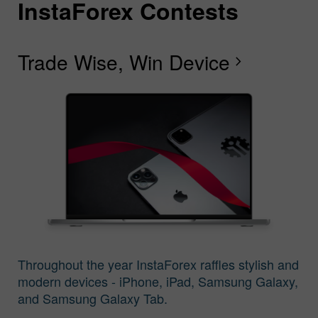
InstaForex Contests
I
I
I
I
I
I
I
Trade Wise, Win Device
C
G
F
R
L
S
G
chevron_right
I
Throughout the year InstaForex raffles stylish and
modern devices - iPhone, iPad, Samsung Galaxy,
and Samsung Galaxy Tab.