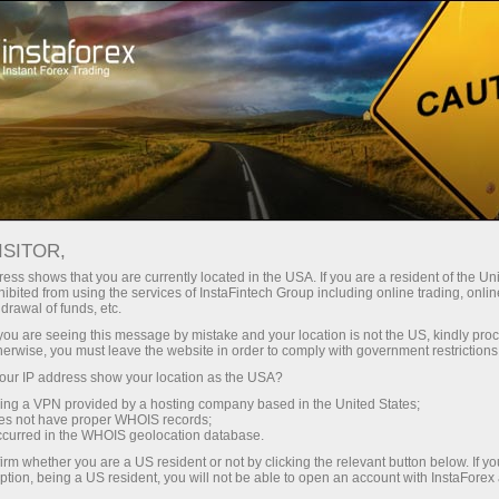
Campaigns
Contests
Great Race
ISITOR,
Great Race
ess shows that you are currently located in the USA. If you are a resident of the Uni
ibited from using the services of InstaFintech Group including online trading, online
drawal of funds, etc.
InstaForex Great Race is one of the most
k you are seeing this message by mistake and your location is not the US, kindly pro
popular contests among demo-accounts! It
herwise, you must leave the website in order to comply with government restrictions
includes four stages and the final with the prize
ur IP address show your location as the USA?
pool $55,000.
sing a VPN provided by a hosting company based in the United States;
oes not have proper WHOIS records;
occurred in the WHOIS geolocation database.
Register
irm whether you are a US resident or not by clicking the relevant button below. If y
ption, being a US resident, you will not be able to open an account with InstaForex